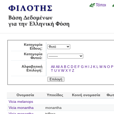
Τόποι
Κατηγορία
Είδους:
Κατηγορία
Φυτού:
Αλφαβητική
All
All
A
B
C
D
E
F
G
H
I
J
K
L
M
N
O
P
Επιλογή:
T
U
V
W
X
Y
Z
Ονομασία
Υποείδος
Κοινή ονομασία
Φωτ
Vicia melanops
Vicia monantha
monantha
Vicia monantha
triflora