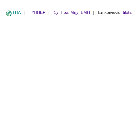
ITIA
ΤΥΠΠΕΡ
Σχ. Πολ. Μηχ. ΕΜΠ
Επικοινωνία:
filot