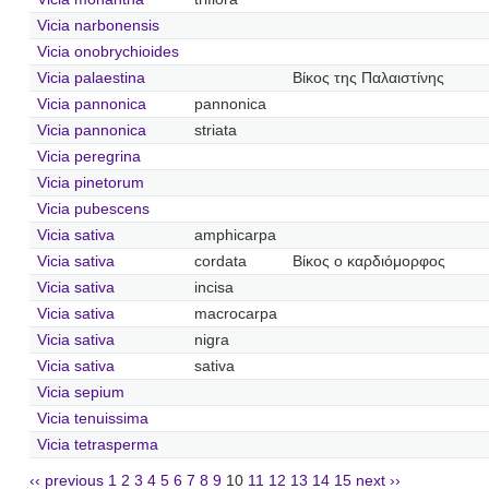
Vicia narbonensis
Vicia onobrychioides
Vicia palaestina
Βίκος της Παλαιστίνης
Vicia pannonica
pannonica
Vicia pannonica
striata
Vicia peregrina
Vicia pinetorum
Vicia pubescens
Vicia sativa
amphicarpa
Vicia sativa
cordata
Βίκος ο καρδιόμορφος
Vicia sativa
incisa
Vicia sativa
macrocarpa
Vicia sativa
nigra
Vicia sativa
sativa
Vicia sepium
Vicia tenuissima
Vicia tetrasperma
‹‹ previous
1
2
3
4
5
6
7
8
9
10
11
12
13
14
15
next ››