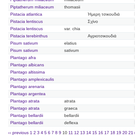
Piptatherum miliaceum
thomasii
Pistacia atlantica
Ήμερη τσικουδιά
Pistacia lentiscus
Σχίνο
Pistacia lentiscus
var. chia
Pistacia terebinthus
Αγριοτσικουδιά
Pisum sativum
elatius
Pisum sativum
sativum
Plantago afra
Plantago albicans
Plantago altissima
Plantago amplexicaulis
Plantago arenaria
Plantago argentea
Plantago atrata
atrata
Plantago atrata
graeca
Plantago bellardii
bellardii
Plantago bellardii
deflexa
‹‹ previous
1
2
3
4
5
6
7
8
9
10
11
12
13
14
15
16
17
18
19
20
21