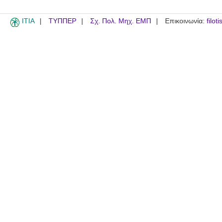
ITIA
ΤΥΠΠΕΡ
Σχ. Πολ. Μηχ. ΕΜΠ
Επικοινωνία:
filot