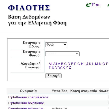
Τόποι
Κατηγορία
Είδους:
Κατηγορία
Φυτού:
Αλφαβητική
All
All
A
B
C
D
E
F
G
H
I
J
K
L
M
N
O
P
Επιλογή:
T
U
V
W
X
Y
Z
Ονομασία
Υποείδος
Κοινή ονομασία
Φωτο
Piptatherum coerulescens
Piptatherum holciforme
Piptatherum miliaceum
miliaceum