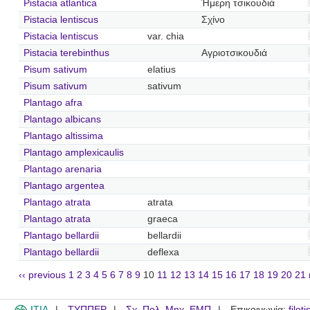
Pistacia atlantica
Ήμερη τσικουδιά
Pistacia lentiscus
Σχίνο
Pistacia lentiscus
var. chia
Pistacia terebinthus
Αγριοτσικουδιά
Pisum sativum
elatius
Pisum sativum
sativum
Plantago afra
Plantago albicans
Plantago altissima
Plantago amplexicaulis
Plantago arenaria
Plantago argentea
Plantago atrata
atrata
Plantago atrata
graeca
Plantago bellardii
bellardii
Plantago bellardii
deflexa
‹‹ previous
1
2
3
4
5
6
7
8
9
10
11
12
13
14
15
16
17
18
19
20
21
ITIA
ΤΥΠΠΕΡ
Σχ. Πολ. Μηχ. ΕΜΠ
Επικοινωνία:
filot