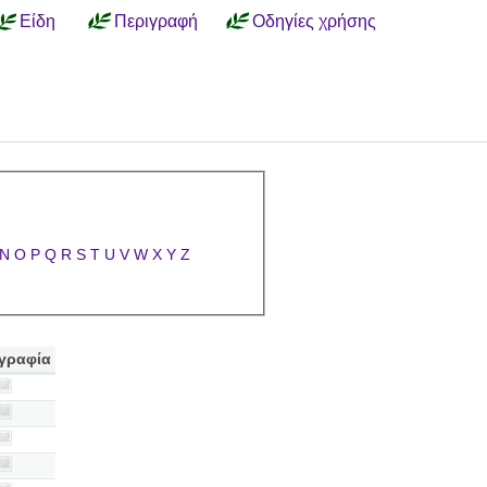
Είδη
Περιγραφή
Οδηγίες χρήσης
N
O
P
Q
R
S
T
U
V
W
X
Y
Z
γραφία