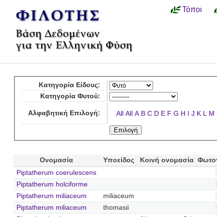
Τόποι
Κατηγορία Είδους:
Κατηγορία Φυτού:
Αλφαβητική Επιλογή:
All
All
A
B
C
D
E
F
G
H
I
J
K
L
M
Ονομασία
Υποείδος
Κοινή ονομασία
Φωτο
Piptatherum coerulescens
Piptatherum holciforme
Piptatherum miliaceum
miliaceum
Piptatherum miliaceum
thomasii