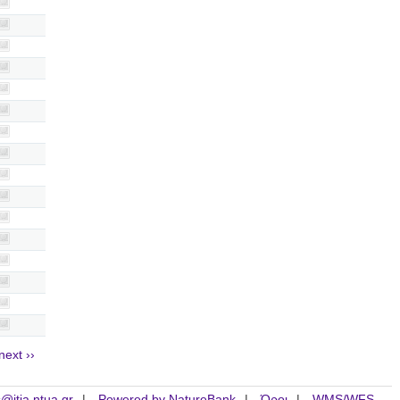
next ››
is@itia.ntua.gr
Powered by NatureBank
Όροι
WMS/WFS