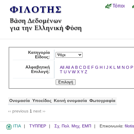
Τόποι
Κατηγορία
Είδους:
Αλφαβητική
All
All
A
B
C
D
E
F
G
H
I
J
K
L
M
N
O
P
Επιλογή:
T
U
V
W
X
Y
Z
Ονομασία
Υποείδος
Κοινή ονομασία
Φωτογραφία
‹‹ previous
1
next ››
ITIA
ΤΥΠΠΕΡ
Σχ. Πολ. Μηχ. ΕΜΠ
Επικοινωνία:
filot