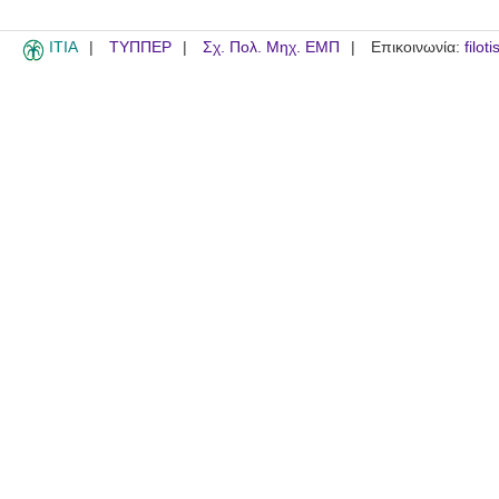
ITIA
ΤΥΠΠΕΡ
Σχ. Πολ. Μηχ. ΕΜΠ
Επικοινωνία:
filot