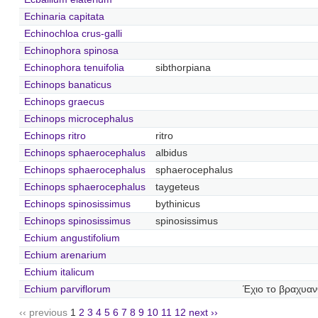
Echinaria capitata
Echinochloa crus-galli
Echinophora spinosa
Echinophora tenuifolia
sibthorpiana
Echinops banaticus
Echinops graecus
Echinops microcephalus
Echinops ritro
ritro
Echinops sphaerocephalus
albidus
Echinops sphaerocephalus
sphaerocephalus
Echinops sphaerocephalus
taygeteus
Echinops spinosissimus
bythinicus
Echinops spinosissimus
spinosissimus
Echium angustifolium
Echium arenarium
Echium italicum
Echium parviflorum
Έχιο το βραχυαν
‹‹ previous
1
2
3
4
5
6
7
8
9
10
11
12
next ››