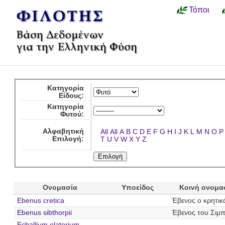
Τόποι
Κατηγορία
Είδους:
Κατηγορία
Φυτού:
Αλφαβητική
All
All
A
B
C
D
E
F
G
H
I
J
K
L
M
N
O
P
Επιλογή:
T
U
V
W
X
Y
Z
Ονομασία
Υποείδος
Κοινή ονομα
Ebenus cretica
Έβενος ο κρητικ
Ebenus sibthorpii
Έβενος του Σιμ
Ecballium elaterium