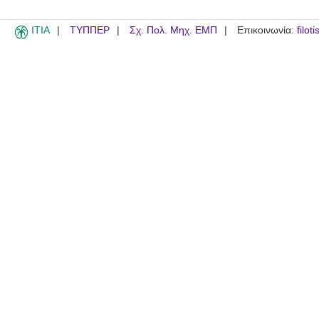
ITIA
ΤΥΠΠΕΡ
Σχ. Πολ. Μηχ. ΕΜΠ
Επικοινωνία:
filot