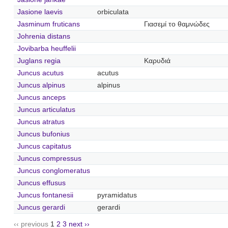
Jasione laevis
orbiculata
Jasminum fruticans
Γιασεμί το θαμνώδες
Johrenia distans
Jovibarba heuffelii
Juglans regia
Καρυδιά
Juncus acutus
acutus
Juncus alpinus
alpinus
Juncus anceps
Juncus articulatus
Juncus atratus
Juncus bufonius
Juncus capitatus
Juncus compressus
Juncus conglomeratus
Juncus effusus
Juncus fontanesii
pyramidatus
Juncus gerardi
gerardi
‹‹ previous
1
2
3
next ››