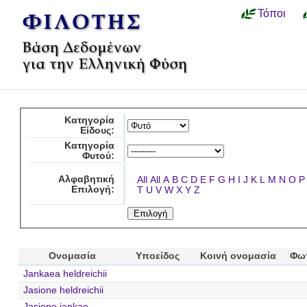
Τόποι
Κατηγορία
Είδους:
Κατηγορία
Φυτού:
Αλφαβητική
All
All
A
B
C
D
E
F
G
H
I
J
K
L
M
N
O
P
Επιλογή:
T
U
V
W
X
Y
Z
Ονομασία
Υποείδος
Κοινή ονομασία
Φω
Jankaea heldreichii
Jasione heldreichii
Jasione jankae