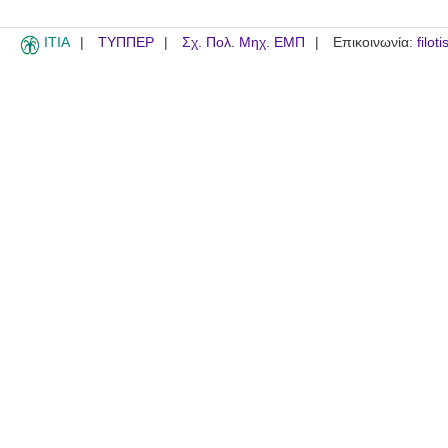
ITIA
ΤΥΠΠΕΡ
Σχ. Πολ. Μηχ. ΕΜΠ
Επικοινωνία:
filot