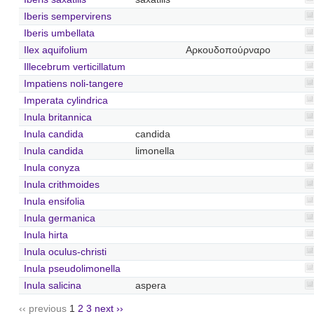
Iberis sempervirens
Iberis umbellata
Ilex aquifolium
Αρκουδοπούρναρο
Illecebrum verticillatum
Impatiens noli-tangere
Imperata cylindrica
Inula britannica
Inula candida
candida
Inula candida
limonella
Inula conyza
Inula crithmoides
Inula ensifolia
Inula germanica
Inula hirta
Inula oculus-christi
Inula pseudolimonella
Inula salicina
aspera
‹‹ previous
1
2
3
next ››