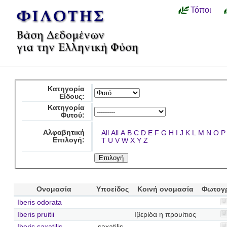
Τόποι
Κατηγορία
Είδους:
Κατηγορία
Φυτού:
Αλφαβητική
All
All
A
B
C
D
E
F
G
H
I
J
K
L
M
N
O
P
Επιλογή:
T
U
V
W
X
Y
Z
Ονομασία
Υποείδος
Κοινή ονομασία
Φωτογ
Iberis odorata
Iberis pruitii
Ιβερίδα η προυίτιος
Iberis saxatilis
saxatilis