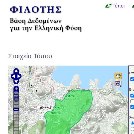
Τόποι
Στοιχεία Τόπου
Επ
Επ
Καλόν Χωρίον
Χα