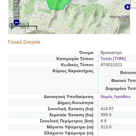
Map by
OSM
1000 m
5000 ft
Γενικά Στοιχεία
Όνομα
Βρόκαστρο
Κατηγορία Τόπου
Τοπίο (ΤΙΦΚ)
Κωδικός Τόπου
AT6011021
Κύριος Χαρακτήρας
Βιότοπ
Φυσικό Τοπ
Δομημένο Τοπ
Διοικητική Υποδιαίρεση
Νομός Λασιθίου
Δήμος-Κοινότητα
Συνολική Έκταση (ha)
414.87
Χερσαία Έκταση (ha)
399.0
Συνολική Περίμετρος (km)
8.9
Μέγιστο Υψόμετρο (m)
313.0
Ελάχιστο Υψόμετρο (m)