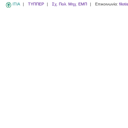
ITIA
ΤΥΠΠΕΡ
Σχ. Πολ. Μηχ. ΕΜΠ
Επικοινωνία:
filot