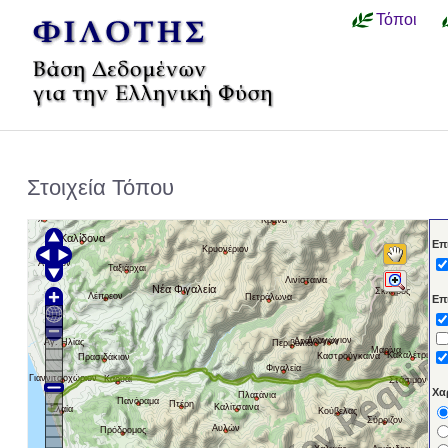
Τόποι
Στοιχεία Τόπου
Σχίνοι
Κράνα
Καλίδονα
Επ
Κρυονέριον
Ανήλιον
Ταξιάρχαι
Λινίσταινα
Νέα Φιγαλεία
Σκληρός
Λέπρεον
Πετράλωνα
Επ
Δραγώγιον
Δραγώγιον
Αγ. Ηλίας
Περιβόλια
Μαρίνα
Κακαλέτριον
Καστρούγκαινα
Πρασιδάκιον
Φιγαλεία
Γιαννιτσοχώριον
Καρυαί
Στάσιμον
Χα
Πλατάνια
Πανόραμα
Πτέρη
Καλίτσαινα
Ελαία
Κούβελας
Σύρριζον
Αυλών
Πρόδρομος