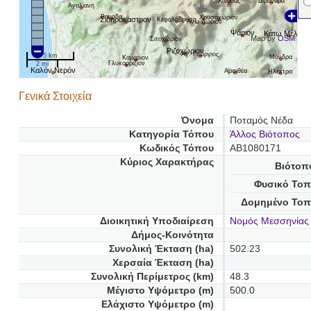
Διμάνδρα
Χαλκιάς
Αγαλιανή
Βανάδα
Χρυσοχώριον
Σιδηρόκαστρον
Κεφαλόβρυση
'Aνω Δώριον
Ψάριον
Κάτω Μέλπει
Map by
OSM
Σιτοχώριον
Ριζοχώριον
Αγ. Γεώργιος
5 km
Μάνδρα
Καμάριον
Γλυκορρίζιον
2 mi
Καλόν Νερόν
Αμφιθέα
Ηλέκτρα
Γενικά Στοιχεία
Όνομα
Ποταμός Νέδα
Κατηγορία Τόπου
Άλλος Βιότοπος
Κωδικός Τόπου
AB1080171
Κύριος Χαρακτήρας
Βιότοπ
Φυσικό Τοπ
Δομημένο Τοπ
Διοικητική Υποδιαίρεση
Νομός Μεσσηνίας
Δήμος-Κοινότητα
Συνολική Έκταση (ha)
502.23
Χερσαία Έκταση (ha)
Συνολική Περίμετρος (km)
48.3
Μέγιστο Υψόμετρο (m)
500.0
Ελάχιστο Υψόμετρο (m)