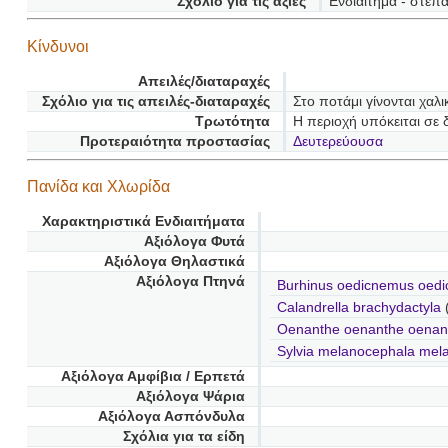
Σχόλιο για τις αξίες
Ενδιαίτημα - στέπ
Κίνδυνοι
Απειλές/διαταραχές
Σχόλιο για τις απειλές-διαταραχές
Στο ποτάμι γίνονται χαλ
Τρωτότητα
Η περιοχή υπόκειται σε 
Προτεραιότητα προστασίας
Δευτερεύουσα
Πανίδα και Χλωρίδα
Χαρακτηριστικά Ενδιαιτήματα
Αξιόλογα Φυτά
Αξιόλογα Θηλαστικά
Αξιόλογα Πτηνά
Burhinus oedicnemus oed
Calandrella brachydactyla
Oenanthe oenanthe oenan
Sylvia melanocephala mel
Αξιόλογα Αμφίβια / Ερπετά
Αξιόλογα Ψάρια
Αξιόλογα Ασπόνδυλα
Σχόλια για τα είδη