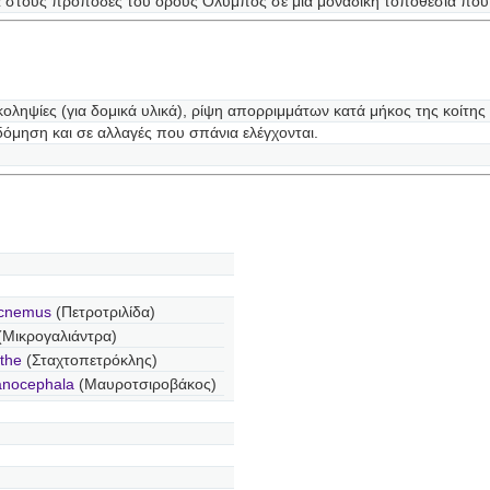
α στους πρόποδες του όρους Όλυμπος σε μια μοναδική τοποθεσία που
ικοληψίες (για δομικά υλικά), ρίψη απορριμμάτων κατά μήκος της κοίτη
δόμηση και σε αλλαγές που σπάνια ελέγχονται.
icnemus
(Πετροτριλίδα)
(Μικρογαλιάντρα)
the
(Σταχτοπετρόκλης)
anocephala
(Μαυροτσιροβάκος)