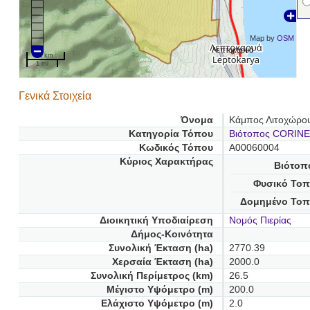
Map by
OSM
Λεπτοκαρυά
2 km
1 mi
Γενικά Στοιχεία
Όνομα
Κάμπος Λιτοχώρο
Κατηγορία Τόπου
Βιότοπος CORINE
Κωδικός Τόπου
A00060004
Κύριος Χαρακτήρας
Βιότοπ
Φυσικό Τοπ
Δομημένο Τοπ
Διοικητική Υποδιαίρεση
Νομός Πιερίας
Δήμος-Κοινότητα
Συνολική Έκταση (ha)
2770.39
Χερσαία Έκταση (ha)
2000.0
Συνολική Περίμετρος (km)
26.5
Μέγιστο Υψόμετρο (m)
200.0
Ελάχιστο Υψόμετρο (m)
2.0