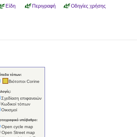
Είδη
Περιγραφή
Οδηγίες χρήσης
ίπεδα τόπων:
Βιότοποι Corine
ιλογές:
Σχεδίαση επιφανειών
Κωδικοί τόπων
Οικισμοί
ρτογραφικό υπόβαθρο:
Open cycle map
Open Street map