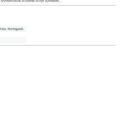
 συναντάται σπάνια στην Ελλάδα.
ς του ποταμού.