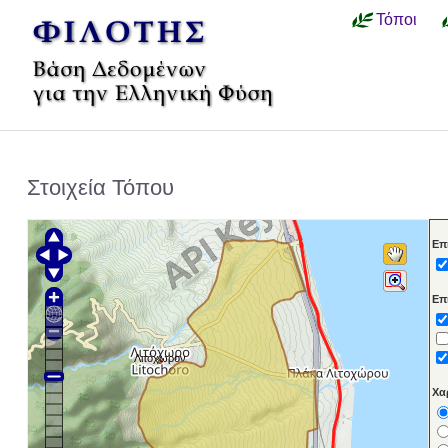
Τόποι
Στοιχεία Τόπου
Επ
Επ
Λιτόχωρον
Χα