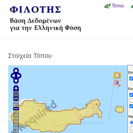
Τόποι
Στοιχεία Τόπου
Επ
Επ
Χα