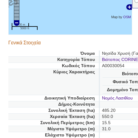
Map by
OSM
1000 m
5000 ft
Γενικά Στοιχεία
Όνομα
Νησίδα Χρυσή (Γα
Κατηγορία Τόπου
Βιότοπος CORINE
Κωδικός Τόπου
A00030054
Κύριος Χαρακτήρας
Βιότοπ
Φυσικό Τοπ
Δομημένο Τοπ
Διοικητική Υποδιαίρεση
Νομός Λασιθίου
Δήμος-Κοινότητα
Συνολική Έκταση (ha)
485.20
Χερσαία Έκταση (ha)
550.0
Συνολική Περίμετρος (km)
15.5
Μέγιστο Υψόμετρο (m)
31.0
Ελάχιστο Υψόμετρο (m)