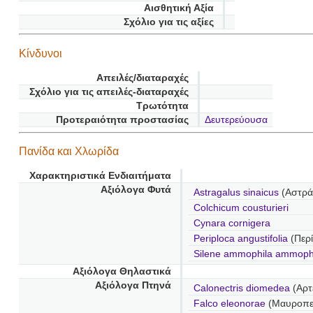
Αισθητική Αξία
Σχόλιο για τις αξίες
Κίνδυνοι
Απειλές/διαταραχές
Σχόλιο για τις απειλές-διαταραχές
Τρωτότητα
Προτεραιότητα προστασίας
Δευτερεύουσα
Πανίδα και Χλωρίδα
Χαρακτηριστικά Ενδιαιτήματα
Αξιόλογα Φυτά
Astragalus sinaicus
(Αστρά
Colchicum cousturieri
Cynara cornigera
Periploca angustifolia
(Περ
Silene ammophila ammoph
Αξιόλογα Θηλαστικά
Αξιόλογα Πτηνά
Calonectris diomedea
(Αρτ
Falco eleonorae
(Μαυροπε