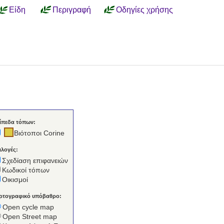
Είδη
Περιγραφή
Οδηγίες χρήσης
ίπεδα τόπων:
Βιότοποι Corine
ιλογές:
Σχεδίαση επιφανειών
Κωδικοί τόπων
Οικισμοί
ρτογραφικό υπόβαθρο:
Open cycle map
Open Street map