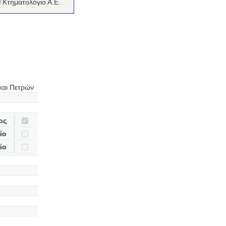
κόν
Κτηματολόγιο Α.Ε.
 και Πετρών
ος
ίο
ίο