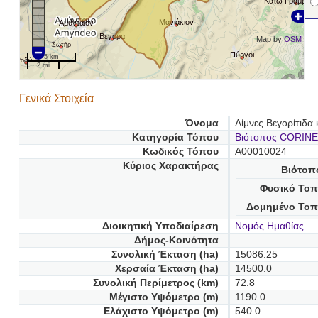
Κάτω Γραμματι
Μανιάκιον
Αμύνταιον
Βέγορα
Map by
OSM
Σωτήρ
Πύργοι
5 km
Ροδών
2 mi
Γενικά Στοιχεία
Όνομα
Λίμνες Βεγορίτιδα
Κατηγορία Τόπου
Βιότοπος CORINE
Κωδικός Τόπου
A00010024
Κύριος Χαρακτήρας
Βιότοπ
Φυσικό Τοπ
Δομημένο Τοπ
Διοικητική Υποδιαίρεση
Νομός Ημαθίας
Δήμος-Κοινότητα
Συνολική Έκταση (ha)
15086.25
Χερσαία Έκταση (ha)
14500.0
Συνολική Περίμετρος (km)
72.8
Μέγιστο Υψόμετρο (m)
1190.0
Ελάχιστο Υψόμετρο (m)
540.0