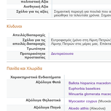
πολιτιστική Αξία
Αισθητική Αξία
Σχόλιο για τις αξίες
Σημαντική περιοχή για πουλιά που 
μειώθηκε τα τελευταία χρόνια. Σημαν
Κίνδυνοι
Απειλές/διαταραχές
Σχόλιο για τις
Ευτροφισμός (μόνο στη Λίμνη Πετρών)
απειλές-διαταραχές
Λίμνης Πετρών στις μέρες μας. Επέκτ
Τρωτότητα
Προτεραιότητα
Δευτερεύουσα
προστασίας
Πανίδα και Χλωρίδα
Χαρακτηριστικά Ενδιαιτήματα
Αξιόλογα Φυτά
Ballota hispanica macedon
Euphorbia baselices
Minuartia glomerata mace
Αξιόλογα Θηλαστικά
Myocastor coypus
(Μυοκά
Αξιόλογα Πτηνά
Alcedo atthis
(Αλκυόνα)