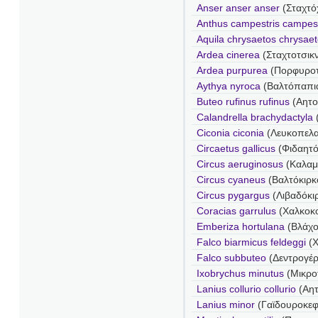
Anser anser anser
(Σταχτό
Anthus campestris campest
Aquila chrysaetos chrysae
Ardea cinerea
(Σταχτοτσικν
Ardea purpurea
(Πορφυροτ
Aythya nyroca
(Βαλτόπαπι
Buteo rufinus rufinus
(Αητο
Calandrella brachydactyla
Ciconia ciconia
(Λευκοπελ
Circaetus gallicus
(Φιδαητό
Circus aeruginosus
(Καλαμ
Circus cyaneus
(Βαλτόκιρκ
Circus pygargus
(Λιβαδόκι
Coracias garrulus
(Χαλκοκ
Emberiza hortulana
(Βλάχο
Falco biarmicus feldeggi
(Χ
Falco subbuteo
(Δεντρογέ
Ixobrychus minutus
(Μικρο
Lanius collurio collurio
(Αητ
Lanius minor
(Γαϊδουροκε