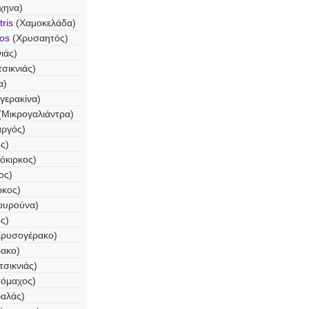
χηνα)
ris
(Χαμοκελάδα)
tos
(Χρυσαητός)
ιάς)
σικνιάς)
α)
γερακίνα)
(Μικρογαλιάντρα)
αργός)
ς)
όκιρκος)
ος)
ρκος)
ουρούνα)
ς)
ρυσογέρακο)
ρακο)
τσικνιάς)
όμαχος)
φαλάς)