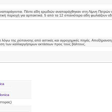
αναπαράγονται. Πέντε είδη ερωδιών αναπαράχθηκαν στη Λίμνη Πετρών 
τική περιοχή για αρπακτικά. 5 από τα 12 σπανιότερα είδη φωλιάζουν εδώ
 λόγω της ρύπανσης από αστικές και αγροχημικές πηγές. Αποξήρανση 
αση των καλλιεργήσιμων εκτάσεων προς τους βάλτους.
ica
donica
στορας)