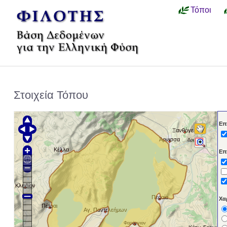
Τόποι
Στοιχεία Τόπου
Επ
Ξανθόγεια
Άρνισσα
Δροσιά
Κέλλα
Επ
Κλειδίον
Περαία
Χα
Πέτραι
Αγ. Παντελεήμων
Φαράγγιον