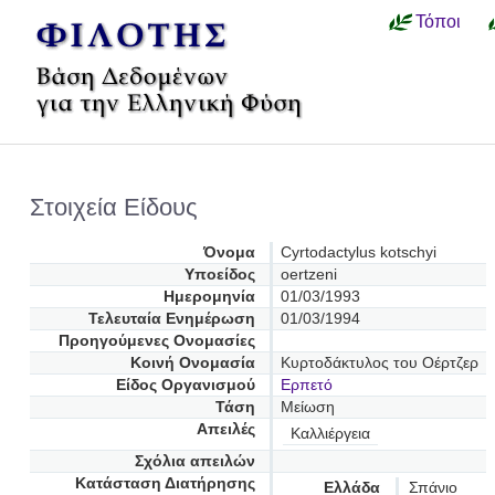
Τόποι
Στοιχεία Είδους
Όνομα
Cyrtodactylus kotschyi
Υποείδος
oertzeni
Ημερομηνία
01/03/1993
Τελευταία Ενημέρωση
01/03/1994
Προηγούμενες Oνομασίες
Κοινή Ονομασία
Κυρτοδάκτυλος του Οέρτζερ
Είδος Οργανισμού
Ερπετό
Τάση
Μείωση
Απειλές
Καλλιέργεια
Σχόλια απειλών
Κατάσταση Διατήρησης
Ελλάδα
Σπάνιο