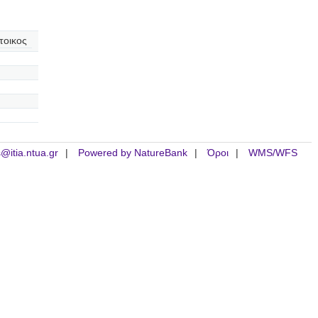
τοικος
is@itia.ntua.gr
Powered by NatureBank
Όροι
WMS/WFS