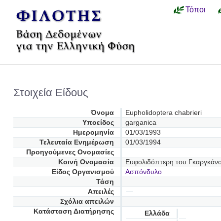
Τόποι
Στοιχεία Είδους
Όνομα
Eupholidoptera chabrieri
Υποείδος
garganica
Ημερομηνία
01/03/1993
Τελευταία Ενημέρωση
01/03/1994
Προηγούμενες Oνομασίες
Κοινή Ονομασία
Ευφολιδόπτερη του Γκαργκάν
Είδος Οργανισμού
Ασπόνδυλο
Τάση
Απειλές
Σχόλια απειλών
Κατάσταση Διατήρησης
Ελλάδα