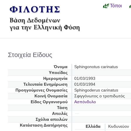
Τόποι
Στοιχεία Είδους
Όνομα
Sphingonotus carinatus
Υποείδος
Ημερομηνία
01/03/1993
Τελευταία Ενημέρωση
01/03/1994
Προηγούμενες Oνομασίες
Sphingoderus carinatus
Κοινή Ονομασία
Σφιγγόνωτος ο τροπιδωτός
Είδος Οργανισμού
Ασπόνδυλο
Τάση
Απειλές
Σχόλια απειλών
Κατάσταση Διατήρησης
Ελλάδα
Κινδυνεύον