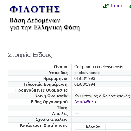
Τόποι
Στοιχεία Είδους
Όνομα
Calliptamus coelesyriensis
Υποείδος
coelesyriensis
Ημερομηνία
01/03/1993
Τελευταία Ενημέρωση
01/03/1994
Προηγούμενες Oνομασίες
Κοινή Ονομασία
Καλλίπταμος ο Κοιλοσυριακός
Είδος Οργανισμού
Ασπόνδυλο
Τάση
Απειλές
Σχόλια απειλών
Κατάσταση Διατήρησης
Ελλάδα