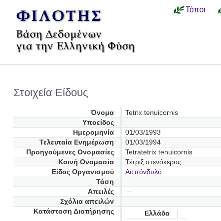
Τόποι
Στοιχεία Είδους
Όνομα
Tetrix tenuicornis
Υποείδος
Ημερομηνία
01/03/1993
Τελευταία Ενημέρωση
01/03/1994
Προηγούμενες Oνομασίες
Tetratetrix tenuicornis
Κοινή Ονομασία
Τέτριξ στενόκερος
Είδος Οργανισμού
Ασπόνδυλο
Τάση
Απειλές
Σχόλια απειλών
Κατάσταση Διατήρησης
Ελλάδα