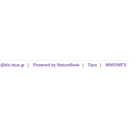
is@itia.ntua.gr
Powered by NatureBank
Όροι
WMS/WFS