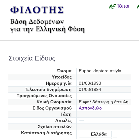
Τόποι
Στοιχεία Είδους
Όνομα
Eupholidoptera astyla
Υποείδος
Ημερομηνία
01/03/1993
Τελευταία Ενημέρωση
01/03/1994
Προηγούμενες Oνομασίες
Κοινή Ονομασία
Ευφολιδόπτερη η άστυλη
Είδος Οργανισμού
Ασπόνδυλο
Τάση
Απειλές
Σχόλια απειλών
Κατάσταση Διατήρησης
Ελλάδα