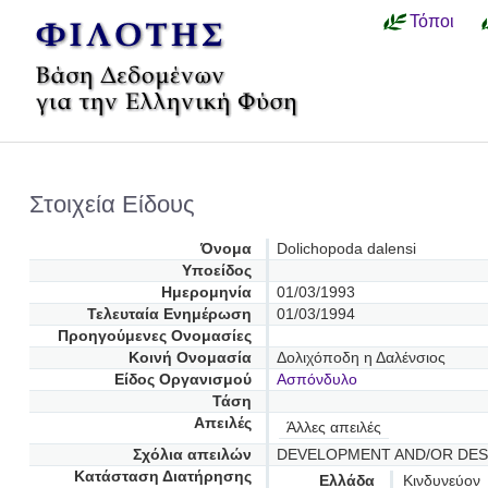
Τόποι
Στοιχεία Είδους
Όνομα
Dolichopoda dalensi
Υποείδος
Ημερομηνία
01/03/1993
Τελευταία Ενημέρωση
01/03/1994
Προηγούμενες Oνομασίες
Κοινή Ονομασία
Δολιχόποδη η Δαλένσιος
Είδος Οργανισμού
Ασπόνδυλο
Τάση
Απειλές
Άλλες απειλές
Σχόλια απειλών
DEVELOPMENT AND/OR DES
Κατάσταση Διατήρησης
Ελλάδα
Κινδυνεύον