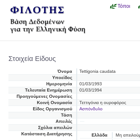
Τόποι
Στοιχεία Είδους
Όνομα
Tettigonia caudata
Υποείδος
Ημερομηνία
01/03/1993
Τελευταία Ενημέρωση
01/03/1994
Προηγούμενες Oνομασίες
Κοινή Ονομασία
Τεττιγόνια η ουροφόρος
Είδος Οργανισμού
Ασπόνδυλο
Τάση
Απειλές
Σχόλια απειλών
Κατάσταση Διατήρησης
Ελλάδα
Μη απειλού