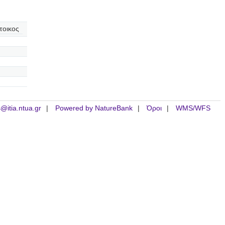
τοικος
is@itia.ntua.gr
Powered by NatureBank
Όροι
WMS/WFS