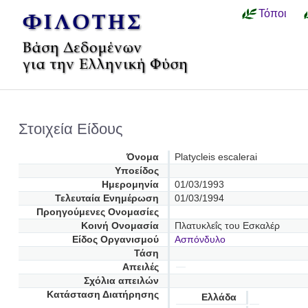
Τόποι
Στοιχεία Είδους
Όνομα
Platycleis escalerai
Υποείδος
Ημερομηνία
01/03/1993
Τελευταία Ενημέρωση
01/03/1994
Προηγούμενες Oνομασίες
Κοινή Ονομασία
Πλατυκλεΐς του Εσκαλέρ
Είδος Οργανισμού
Ασπόνδυλο
Τάση
Απειλές
Σχόλια απειλών
Κατάσταση Διατήρησης
Ελλάδα