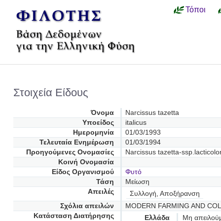
Τόποι
Στοιχεία Είδους
Όνομα
Narcissus tazetta
Υποείδος
italicus
Ημερομηνία
01/03/1993
Τελευταία Ενημέρωση
01/03/1994
Προηγούμενες Oνομασίες
Narcissus tazetta-ssp.lacticolo
Κοινή Ονομασία
Είδος Οργανισμού
Φυτό
Τάση
Μείωση
Απειλές
Συλλογή, Αποξήρανση
Σχόλια απειλών
MODERN FARMING AND COL
Κατάσταση Διατήρησης
Ελλάδα
Μη απειλού