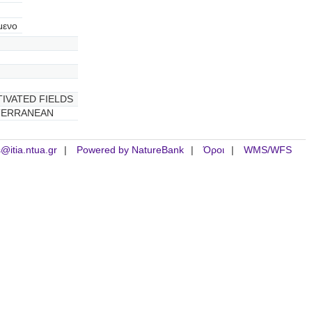
μενο
IVATED FIELDS
TERRANEAN
is@itia.ntua.gr
Powered by NatureBank
Όροι
WMS/WFS