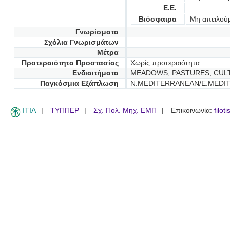
Ε.Ε.
Βιόσφαιρα
Μη απειλού
Γνωρίσματα
Σχόλια Γνωρισμάτων
Μέτρα
Προτεραιότητα Προστασίας
Χωρίς προτεραιότητα
Ενδιαιτήματα
MEADOWS, PASTURES, CULT
Παγκόσμια Εξάπλωση
N.MEDITERRANEAN/E.MEDI
ITIA
ΤΥΠΠΕΡ
Σχ. Πολ. Μηχ. ΕΜΠ
Επικοινωνία:
filot