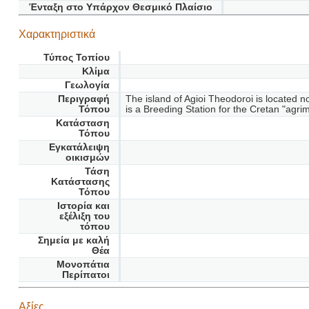
Ένταξη στο Υπάρχον Θεσμικό Πλαίσιο
Χαρακτηριστικά
Τύπος Τοπίου
Κλίμα
Γεωλογία
Περιγραφή
The island of Agioi Theodoroi is located no
Τόπου
is a Breeding Station for the Cretan "agri
Κατάσταση
Τόπου
Εγκατάλειψη
οικισμών
Τάση
Κατάστασης
Τόπου
Ιστορία και
εξέλιξη του
τόπου
Σημεία με καλή
Θέα
Μονοπάτια
Περίπατοι
Αξίες