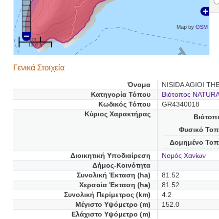
Map by
OSM
200 m
1000 ft
Γενικά Στοιχεία
Όνομα
NISIDA AGIOI T
Κατηγορία Τόπου
Βιότοπος NATUR
Κωδικός Τόπου
GR4340018
Κύριος Χαρακτήρας
Βιότοπ
Φυσικό Τοπ
Δομημένο Τοπ
Διοικητική Υποδιαίρεση
Νομός Χανίων
Δήμος-Κοινότητα
Συνολική Έκταση (ha)
81.52
Χερσαία Έκταση (ha)
81.52
Συνολική Περίμετρος (km)
4.2
Μέγιστο Υψόμετρο (m)
152.0
Ελάχιστο Υψόμετρο (m)