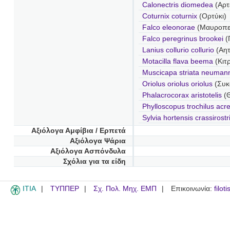
Calonectris diomedea
(Αρτ
Coturnix coturnix
(Ορτύκι)
Falco eleonorae
(Μαυροπε
Falco peregrinus brookei
(
Lanius collurio collurio
(Αητ
Motacilla flava beema
(Κιτ
Muscicapa striata neumann
Oriolus oriolus oriolus
(Συκ
Phalacrocorax aristotelis
(
Phylloscopus trochilus acr
Sylvia hortensis crassirostr
Αξιόλογα Αμφίβια / Ερπετά
Αξιόλογα Ψάρια
Αξιόλογα Ασπόνδυλα
Σχόλια για τα είδη
ITIA
ΤΥΠΠΕΡ
Σχ. Πολ. Μηχ. ΕΜΠ
Επικοινωνία:
filot