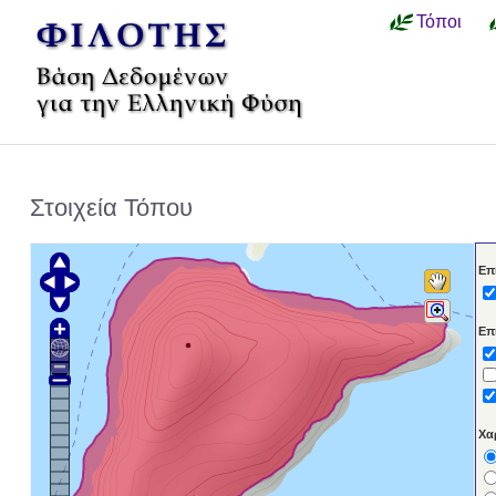
Τόποι
Στοιχεία Τόπου
Επ
Επ
Χα