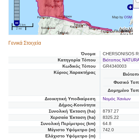
Αφράτα
Ροδωπός
Κολυμβάριον
Map by
OSM
Ραβδούχα
Ταυρωνίτης
5 km
Καμισιανά
Καλυδώνια
Μάλεμε
2 mi
Αγία Μαρίν
Πλατανιάς
Γεράνιον
Σπηλιά
Γενικά Στοιχεία
Όνομα
CHERSONISOS R
Κατηγορία Τόπου
Βιότοπος NATUR
Κωδικός Τόπου
GR4340003
Κύριος Χαρακτήρας
Βιότοπ
Φυσικό Τοπ
Δομημένο Τοπ
Διοικητική Υποδιαίρεση
Νομός Χανίων
Δήμος-Κοινότητα
Συνολική Έκταση (ha)
8797.27
Χερσαία Έκταση (ha)
8325.22
Συνολική Περίμετρος (km)
64.8
Μέγιστο Υψόμετρο (m)
742.0
Ελάχιστο Υψόμετρο (m)