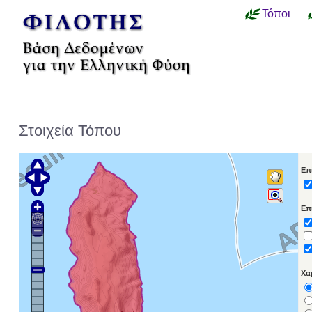
Τόποι
Στοιχεία Τόπου
Επ
Επ
Χα