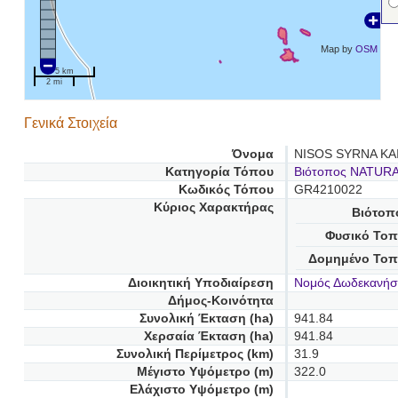
Map by
OSM
5 km
2 mi
Γενικά Στοιχεία
Όνομα
NISOS SYRNA KA
Κατηγορία Τόπου
Βιότοπος NATUR
Κωδικός Τόπου
GR4210022
Κύριος Χαρακτήρας
Βιότοπ
Φυσικό Τοπ
Δομημένο Τοπ
Διοικητική Υποδιαίρεση
Νομός Δωδεκανή
Δήμος-Κοινότητα
Συνολική Έκταση (ha)
941.84
Χερσαία Έκταση (ha)
941.84
Συνολική Περίμετρος (km)
31.9
Μέγιστο Υψόμετρο (m)
322.0
Ελάχιστο Υψόμετρο (m)