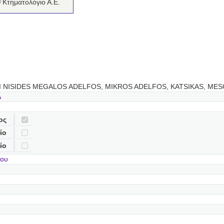
Κτηματολόγιο Α.Ε.
I NISIDES MEGALOS ADELFOS, MIKROS ADELFOS, KATSIKAS, MESO
A
ος
ίο
ίο
σου