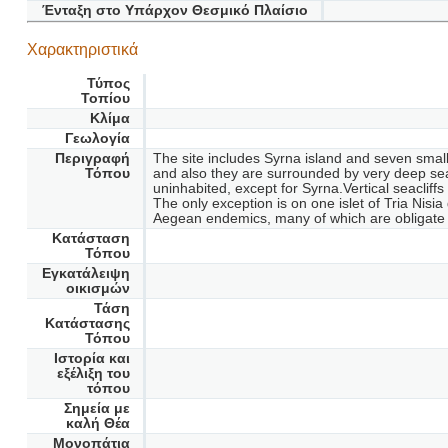
Ένταξη στο Υπάρχον Θεσμικό Πλαίσιο
Χαρακτηριστικά
Τύπος
Τοπίου
Κλίμα
Γεωλογία
Περιγραφή
The site includes Syrna island and seven small
Τόπου
and also they are surrounded by very deep sea
uninhabited, except for Syrna.Vertical seacliffs 
The only exception is on one islet of Tria Nisi
Aegean endemics, many of which are obligat
Κατάσταση
Τόπου
Εγκατάλειψη
οικισμών
Τάση
Κατάστασης
Τόπου
Ιστορία και
εξέλιξη του
τόπου
Σημεία με
καλή Θέα
Μονοπάτια