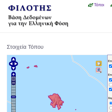
Τόποι
Στοιχεία Τόπου
Επ
Επ
Χα