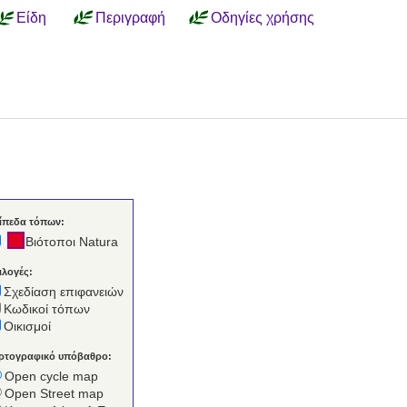
Είδη
Περιγραφή
Οδηγίες χρήσης
ίπεδα τόπων:
Βιότοποι Natura
ιλογές:
Σχεδίαση επιφανειών
Κωδικοί τόπων
Οικισμοί
ρτογραφικό υπόβαθρο:
Open cycle map
Open Street map