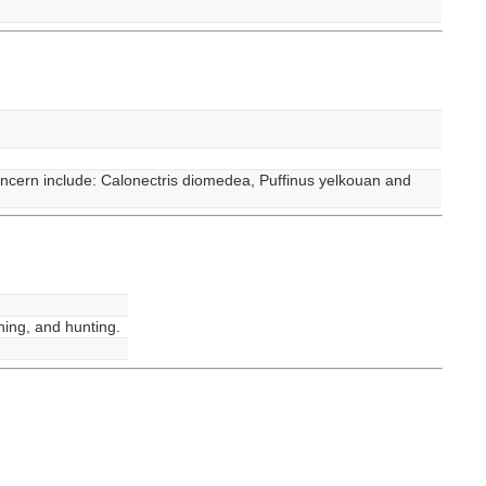
oncern include: Calonectris diomedea, Puffinus yelkouan and
hing, and hunting.