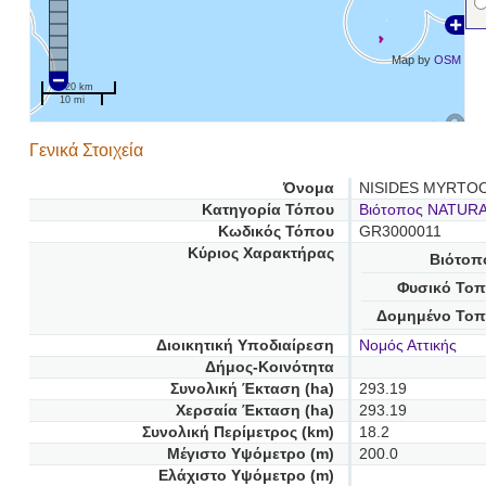
Map by
OSM
20 km
10 mi
Γενικά Στοιχεία
Όνομα
NISIDES MYRTO
Κατηγορία Τόπου
Βιότοπος NATUR
Κωδικός Τόπου
GR3000011
Κύριος Χαρακτήρας
Βιότοπ
Φυσικό Τοπ
Δομημένο Τοπ
Διοικητική Υποδιαίρεση
Νομός Αττικής
Δήμος-Κοινότητα
Συνολική Έκταση (ha)
293.19
Χερσαία Έκταση (ha)
293.19
Συνολική Περίμετρος (km)
18.2
Μέγιστο Υψόμετρο (m)
200.0
Ελάχιστο Υψόμετρο (m)