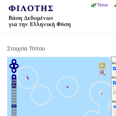
Τόποι
Στοιχεία Τόπου
Επ
Επ
Χα