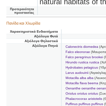
natural habitats of th
Προτεραιότητα
προστασίας
Πανίδα και Χλωρίδα
Χαρακτηριστικά Ενδιαιτήματα
Αξιόλογα Φυτά
Αξιόλογα Θηλαστικά
Αξιόλογα Πτηνά
Calonectris diomedea
(Αρτ
Falco eleonorae
(Μαυροπε
Falco peregrinus brookei
(
Hirundo rustica rustica
(Χελ
Hydrobates pelagicus
(Υδρ
Larus audouinii
(Αιγαιόγλα
Motacilla alba alba
(Λευκο
Motacilla flava beema
(Κιτ
Oenanthe oenanthe oenan
Oriolus oriolus oriolus
(Συκ
Phalacrocorax aristotelis
(
Puffinus puffinus puffinus
(