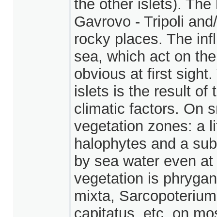
the other islets). Th
Gavrovo - Tripoli and/
rocky places. The inf
sea, which act on the
obvious at first sigh
islets is the result o
climatic factors. On s
vegetation zones: a li
halophytes and a subl
by sea water even at 
vegetation is phryga
mixta, Sarcopoteriu
capitatus, etc. on mo