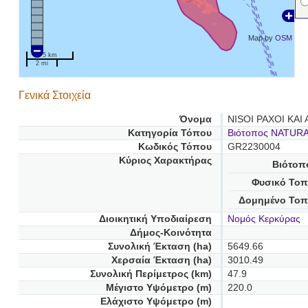
Map by
OSM
5 km
2 mi
Γενικά Στοιχεία
Όνομα
NISOI PAXOI KAI
Κατηγορία Τόπου
Βιότοπος NATUR
Κωδικός Τόπου
GR2230004
Κύριος Χαρακτήρας
Βιότοπ
Φυσικό Τοπ
Δομημένο Τοπ
Διοικητική Υποδιαίρεση
Νομός Κερκύρας
Δήμος-Κοινότητα
Συνολική Έκταση (ha)
5649.66
Χερσαία Έκταση (ha)
3010.49
Συνολική Περίμετρος (km)
47.9
Μέγιστο Υψόμετρο (m)
220.0
Ελάχιστο Υψόμετρο (m)