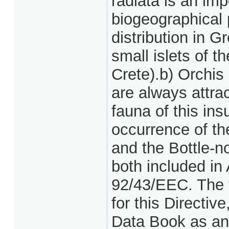
radiata is an im
biogeographical 
distribution in G
small islets of t
Crete).b) Orchi
are always attra
fauna of this ins
occurrence of t
and the Bottle-n
both included in 
92/43/EEC. The f
for this Directi
Data Book as an