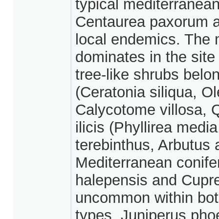
typical mediterranea
Centaurea paxorum a
local endemics. The 
dominates in the sit
tree-like shrubs belo
(Ceratonia siliqua, O
Calycotome villosa, Q
ilicis (Phyllirea med
terebinthus, Arbutus 
Mediterranean conife
halepensis and Cupre
uncommon within bot
types. Juniperus ph