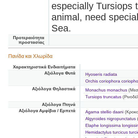
especially Tursiops 
animal, need special
Sea.
Προτεραιότητα
προστασίας
Πανίδα και Χλωρίδα
Χαρακτηριστικά Ενδιαιτήματα
Αξιόλογα Φυτά
Hyoseris radiata
Orchis coriophora corioph
Αξιόλογα Θηλαστικά
Monachus monachus
(Μεσ
Tursiops truncatus
(Ρινοδέ
Αξιόλογα Πτηνά
Αξιόλογα Αμφίβια / Ερπετά
Agama stellio daani
(Κροκοδ
Algyroides nigropunctatus
Elaphe longissima longiss
Hemidactylus turcicus turc