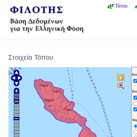
Τόποι
Στοιχεία Τόπου
Επ
Λάκκα
Λογγός
Επ
Μαγαζιά
Γάιος
Χα