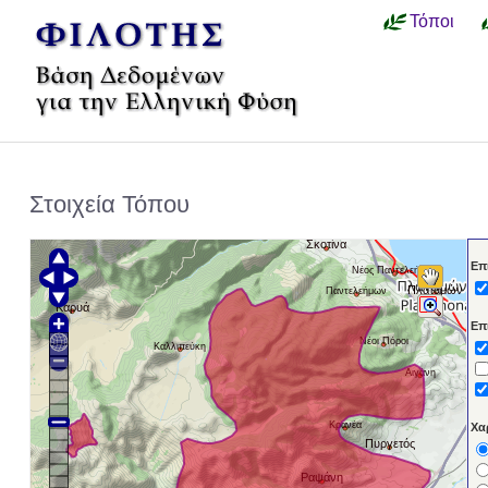
Τόποι
Στοιχεία Τόπου
Σκοτίνα
Επ
Νέος Παντελεήμων
Πλαταμών
Παντελεήμων
Καρυά
Επ
Νέοι Πόροι
Καλλιπεύκη
Αιγάνη
Κρανέα
Χα
Πυργετός
Ραψάνη