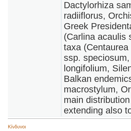
Dactylorhiza sa
radiiflorus, Orch
Greek President
(Carlina acaulis 
taxa (Centaurea
ssp. speciosum,
longifolium, Sile
Balkan endemics
macrostylum, Orn
main distributio
extending also t
Κίνδυνοι