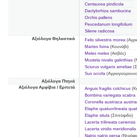
Centaurea pindicola
Dactylorhiza sambucina
Orchis pallens
Peucedanum longifolium
Silene radicosa
Αξιόλογα Θηλαστικά
Felis silvestris morea
(Αγρι
Martes foina
(Κουνάβι)
Meles meles
(Ασβός)
Mustela nivalis galinthias
(
Sciurus vulgaris ameliae
(Σ
Sus scrofa
(Αγριογούρουνο
Αξιόλογα Πτηνά
Αξιόλογα Αμφίβια / Ερπετά
Anguis fragilis colchicus
(Κο
Bombina variegata scabra
Coronella austriaca austri
Elaphe quatuorlineata quat
Elaphe situla
(Σπιτόφιδο)
Lacerta trilineata cariensis
Lacerta viridis meridionalis
Natrix natrix persa
(Ντρόφι