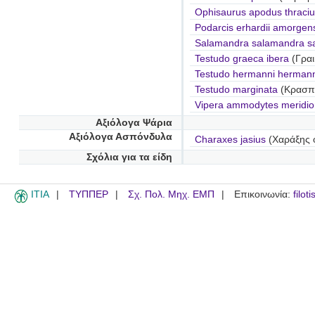
Ophisaurus apodus thraciu
Podarcis erhardii amorgen
Salamandra salamandra s
Testudo graeca ibera
(Γραι
Testudo hermanni hermann
Testudo marginata
(Κρασπ
Vipera ammodytes meridio
Αξιόλογα Ψάρια
Αξιόλογα Ασπόνδυλα
Charaxes jasius
(Χαράξης ο
Σχόλια για τα είδη
ITIA
ΤΥΠΠΕΡ
Σχ. Πολ. Μηχ. ΕΜΠ
Επικοινωνία:
filot