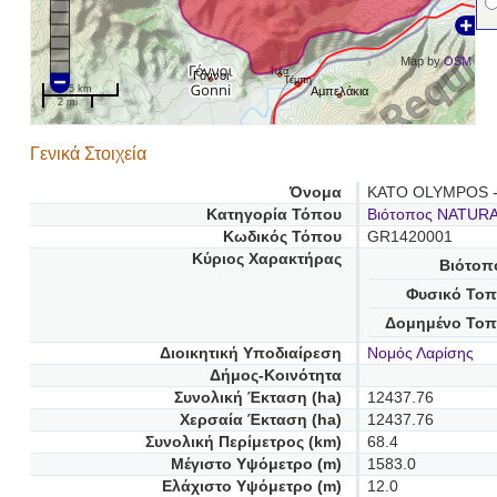
Map by
OSM
Ιτέα
Γόννοι
Τέμπη
5 km
Αμπελάκια
2 mi
Γενικά Στοιχεία
Όνομα
KATO OLYMPOS -
Κατηγορία Τόπου
Βιότοπος NATUR
Κωδικός Τόπου
GR1420001
Κύριος Χαρακτήρας
Βιότοπ
Φυσικό Τοπ
Δομημένο Τοπ
Διοικητική Υποδιαίρεση
Νομός Λαρίσης
Δήμος-Κοινότητα
Συνολική Έκταση (ha)
12437.76
Χερσαία Έκταση (ha)
12437.76
Συνολική Περίμετρος (km)
68.4
Μέγιστο Υψόμετρο (m)
1583.0
Ελάχιστο Υψόμετρο (m)
12.0