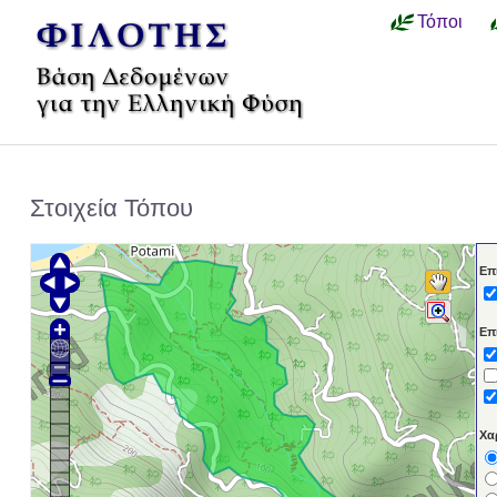
Τόποι
Στοιχεία Τόπου
Επ
Επ
Χα