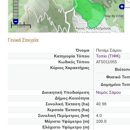
Map by
OSM
200 m
1000 ft
Γενικά Στοιχεία
Όνομα
Ποτάμι Σάμου
Κατηγορία Τόπου
Τοπίο (ΤΙΦΚ)
Κωδικός Τόπου
AT5011055
Κύριος Χαρακτήρας
Βιότοπ
Φυσικό Τοπ
Δομημένο Τοπ
Διοικητική Υποδιαίρεση
Νομός Σάμου
Δήμος-Κοινότητα
Συνολική Έκταση (ha)
40.98
Χερσαία Έκταση (ha)
Συνολική Περίμετρος (km)
4.0
Μέγιστο Υψόμετρο (m)
100.0
Ελάχιστο Υψόμετρο (m)