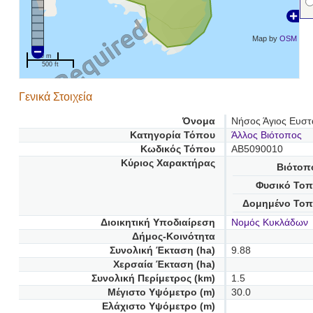
Map by
OSM
100 m
500 ft
Γενικά Στοιχεία
Όνομα
Νήσος Άγιος Ευστ
Κατηγορία Τόπου
Άλλος Βιότοπος
Κωδικός Τόπου
AB5090010
Κύριος Χαρακτήρας
Βιότοπ
Φυσικό Τοπ
Δομημένο Τοπ
Διοικητική Υποδιαίρεση
Νομός Κυκλάδων
Δήμος-Κοινότητα
Συνολική Έκταση (ha)
9.88
Χερσαία Έκταση (ha)
Συνολική Περίμετρος (km)
1.5
Μέγιστο Υψόμετρο (m)
30.0
Ελάχιστο Υψόμετρο (m)