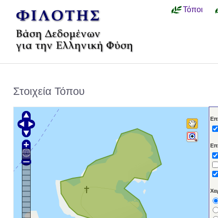
Τόποι
Στοιχεία Τόπου
Επ
Επ
Χα