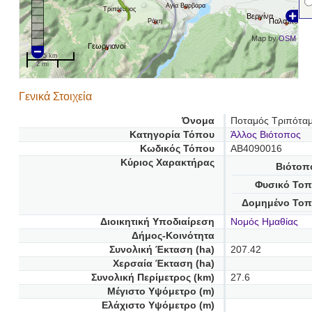
Αγία Βαρβάρα
Τριπόταμος
Βεργίνα
Παλατίτσια
Ράχη
Map by
OSM
Γεωργιανοί
5 km
2 mi
Γενικά Στοιχεία
Όνομα
Ποταμός Τριπότα
Κατηγορία Τόπου
Άλλος Βιότοπος
Κωδικός Τόπου
AB4090016
Κύριος Χαρακτήρας
Βιότοπ
Φυσικό Τοπ
Δομημένο Τοπ
Διοικητική Υποδιαίρεση
Νομός Ημαθίας
Δήμος-Κοινότητα
Συνολική Έκταση (ha)
207.42
Χερσαία Έκταση (ha)
Συνολική Περίμετρος (km)
27.6
Μέγιστο Υψόμετρο (m)
Ελάχιστο Υψόμετρο (m)