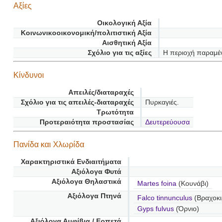
Αξίες
Οικολογική Αξία
Κοινωνικοοικονομική/πολιτιστική Αξία
Αισθητική Αξία
Σχόλιο για τις αξίες
Η περιοχή παραμέν
Κίνδυνοι
Απειλές/διαταραχές
Σχόλιο για τις απειλές-διαταραχές
Πυρκαγιές.
Τρωτότητα
Προτεραιότητα προστασίας
Δευτερεύουσα
Πανίδα και Χλωρίδα
Χαρακτηριστικά Ενδιαιτήματα
Αξιόλογα Φυτά
Αξιόλογα Θηλαστικά
Martes foina
(Κουνάβι)
Αξιόλογα Πτηνά
Falco tinnunculus
(Βραχοκι
Gyps fulvus
(Όρνιο)
Αξιόλογα Αμφίβια / Ερπετά