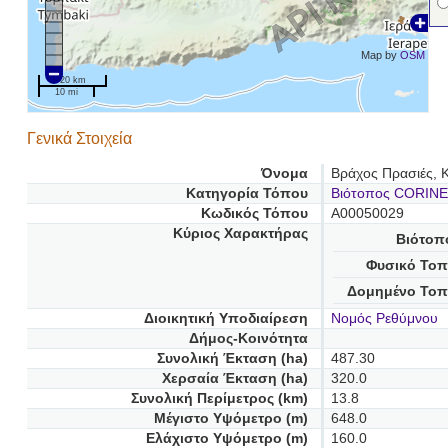
Map by
OSM
20 km
10 mi
Γενικά Στοιχεία
Όνομα
Βράχος Πρασιές,
Κατηγορία Τόπου
Βιότοπος CORINE
Κωδικός Τόπου
A00050029
Κύριος Χαρακτήρας
Βιότοπ
Φυσικό Τοπ
Δομημένο Τοπ
Διοικητική Υποδιαίρεση
Νομός Ρεθύμνου
Δήμος-Κοινότητα
Συνολική Έκταση (ha)
487.30
Χερσαία Έκταση (ha)
320.0
Συνολική Περίμετρος (km)
13.8
Μέγιστο Υψόμετρο (m)
648.0
Ελάχιστο Υψόμετρο (m)
160.0