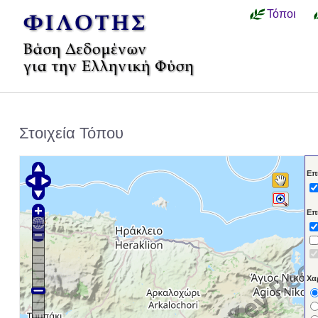
Τόποι
Στοιχεία Τόπου
Επ
Επ
Χα