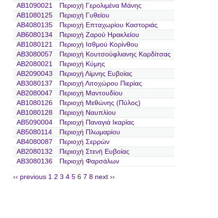
AB1090021
Περιοχή Γερολιμένα Μάνης
AB1080125
Περιοχή Γυθείου
AB4080135
Περιοχή Επταχωρίου Καστοριάς
AB6080134
Περιοχή Ζαρού Ηρακλείου
AB1080121
Περιοχή Ισθμού Κορίνθου
AB3080057
Περιοχή Κουτσούφλιανης Καρδίτσας
AB2080021
Περιοχή Κύμης
AB2090043
Περιοχή Λίμνης Ευβοίας
AB3080137
Περιοχή Λιτοχώρου Πιερίας
AB2080047
Περιοχή Μαντουδίου
AB1080126
Περιοχή Μεθώνης (Πύλος)
AB1080128
Περιοχή Ναυπλίου
AB5090004
Περιοχή Παναγιά Ικαρίας
AB5080114
Περιοχή Πλωμαρίου
AB4080087
Περιοχή Σερρών
AB2080132
Περιοχή Στενή Ευβοίας
AB3080136
Περιοχή Φαρσάλων
‹‹ previous
1
2
3
4
5
6
7
8
next ››