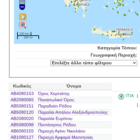
100 km
100 mi
Κατηγορία Τόπου:
Γεωγραφική Περιοχή:
Κωδικός
Όνομα
AB4080153
Όρος Χορτιάτης
ITIA
AB2080065
Παναιτωλικό Όρος
AB5080151
Παραδείσι Ρόδου
AB5080120
Παραλία Απάλου Αλεξανδρούπολης
AB2080020
Παραλία Ευρίπου
AB5080098
Πεντάνησος Ρόδου
AB6080155
Περιοχή Αγίου Νικολάου
AB1080127
Περιοχή Αρφαρά Μεσσηνίας