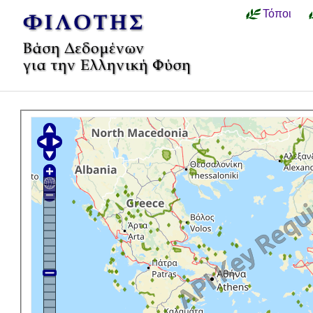
Τόποι