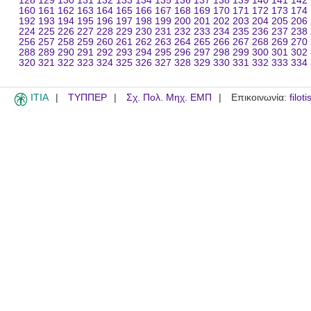
128
129
130
131
132
133
134
135
136
137
138
139
140
141
142
160
161
162
163
164
165
166
167
168
169
170
171
172
173
174
192
193
194
195
196
197
198
199
200
201
202
203
204
205
206
224
225
226
227
228
229
230
231
232
233
234
235
236
237
238
256
257
258
259
260
261
262
263
264
265
266
267
268
269
270
288
289
290
291
292
293
294
295
296
297
298
299
300
301
302
320
321
322
323
324
325
326
327
328
329
330
331
332
333
334
ITIA
ΤΥΠΠΕΡ
Σχ. Πολ. Μηχ. ΕΜΠ
Επικοινωνία:
filot