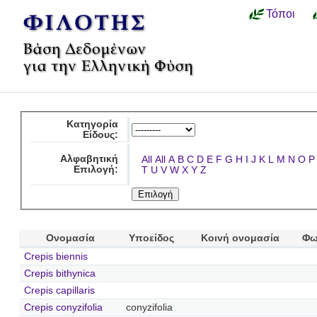
Τόποι
Κατηγορία
Είδους:
Αλφαβητική
All
All
A
B
C
D
E
F
G
H
I
J
K
L
M
N
O
P
Επιλογή:
T
U
V
W
X
Y
Z
Ονομασία
Υποείδος
Κοινή ονομασία
Φω
Crepis biennis
Crepis bithynica
Crepis capillaris
Crepis conyzifolia
conyzifolia