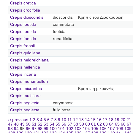
Crepis cretica
Crepis crocifolia
Crepis dioscoridis
dioscoridis
Κρηπίς του Διοσκουρίδη
Crepis foetida
commutata
Crepis foetida
foetida
Crepis foetida
roeadifolia
Crepis fraasii
Crepis guioliana
Crepis heldreichiana
Crepis hellenica
Crepis incana
Crepis merxmuelleri
Crepis micrantha
Κρηπίς η μικρανθίς
Crepis multiflora
Crepis neglecta
corymbosa
Crepis neglecta
fuliginosa
‹‹ previous
1
2
3
4
5
6
7
8
9
10
11
12
13
14
15
16
17
18
19
20
21
47
48
49
50
51
52
53
54
55
56
57
58
59
60
61
62
63
64
65
66
67
93
94
95
96
97
98
99
100
101
102
103
104
105
106
107
108
109