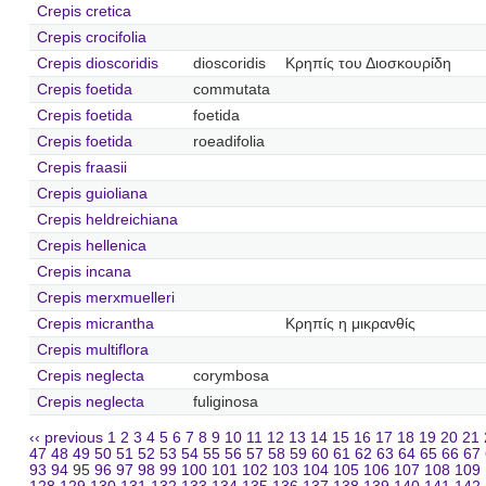
Crepis cretica
Crepis crocifolia
Crepis dioscoridis
dioscoridis
Κρηπίς του Διοσκουρίδη
Crepis foetida
commutata
Crepis foetida
foetida
Crepis foetida
roeadifolia
Crepis fraasii
Crepis guioliana
Crepis heldreichiana
Crepis hellenica
Crepis incana
Crepis merxmuelleri
Crepis micrantha
Κρηπίς η μικρανθίς
Crepis multiflora
Crepis neglecta
corymbosa
Crepis neglecta
fuliginosa
‹‹ previous
1
2
3
4
5
6
7
8
9
10
11
12
13
14
15
16
17
18
19
20
21
47
48
49
50
51
52
53
54
55
56
57
58
59
60
61
62
63
64
65
66
67
93
94
95
96
97
98
99
100
101
102
103
104
105
106
107
108
109