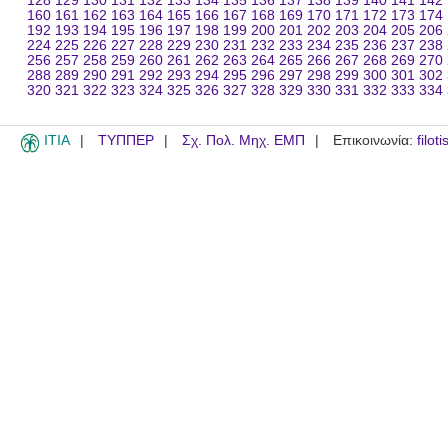
128
129
130
131
132
133
134
135
136
137
138
139
140
141
142
160
161
162
163
164
165
166
167
168
169
170
171
172
173
174
192
193
194
195
196
197
198
199
200
201
202
203
204
205
206
224
225
226
227
228
229
230
231
232
233
234
235
236
237
238
256
257
258
259
260
261
262
263
264
265
266
267
268
269
270
288
289
290
291
292
293
294
295
296
297
298
299
300
301
302
320
321
322
323
324
325
326
327
328
329
330
331
332
333
334
ITIA
ΤΥΠΠΕΡ
Σχ. Πολ. Μηχ. ΕΜΠ
Επικοινωνία:
filot