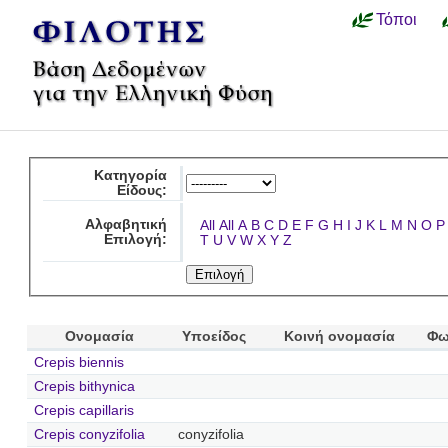
Τόποι
Κατηγορία
Είδους:
Αλφαβητική
All
All
A
B
C
D
E
F
G
H
I
J
K
L
M
N
O
P
Επιλογή:
T
U
V
W
X
Y
Z
Ονομασία
Υποείδος
Κοινή ονομασία
Φω
Crepis biennis
Crepis bithynica
Crepis capillaris
Crepis conyzifolia
conyzifolia