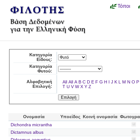
Τόποι
Κατηγορία
Είδους:
Κατηγορία
Φυτού:
Αλφαβητική
All
All
A
B
C
D
E
F
G
H
I
J
K
L
M
N
O
P
Επιλογή:
T
U
V
W
X
Y
Z
Ονομασία
Υποείδος
Κοινή ονομασία
Φωτογρα
Dichondra micrantha
Dictamnus albus
Didesmus aegyptius