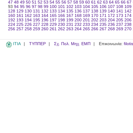
47
48
49
50
51
52
53
54
55
56
57
58
59
60
61
62
63
64
65
66
67
93
94
95
96
97
98
99
100
101
102
103
104
105
106
107
108
109
128
129
130
131
132
133
134
135
136
137
138
139
140
141
142
160
161
162
163
164
165
166
167
168
169
170
171
172
173
174
192
193
194
195
196
197
198
199
200
201
202
203
204
205
206
224
225
226
227
228
229
230
231
232
233
234
235
236
237
238
256
257
258
259
260
261
262
263
264
265
266
267
268
269
270
ITIA
ΤΥΠΠΕΡ
Σχ. Πολ. Μηχ. ΕΜΠ
Επικοινωνία:
filot