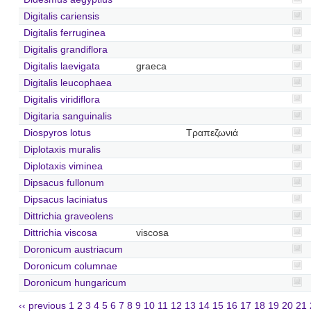
Digitalis cariensis
Digitalis ferruginea
Digitalis grandiflora
Digitalis laevigata
graeca
Digitalis leucophaea
Digitalis viridiflora
Digitaria sanguinalis
Diospyros lotus
Τραπεζωνιά
Diplotaxis muralis
Diplotaxis viminea
Dipsacus fullonum
Dipsacus laciniatus
Dittrichia graveolens
Dittrichia viscosa
viscosa
Doronicum austriacum
Doronicum columnae
Doronicum hungaricum
‹‹ previous
1
2
3
4
5
6
7
8
9
10
11
12
13
14
15
16
17
18
19
20
21