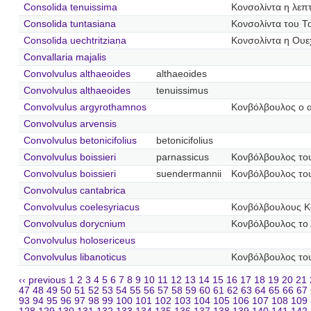
Consolida tenuissima
Κονσολίντα η λεπ
Consolida tuntasiana
Κονσολίντα του Τ
Consolida uechtritziana
Κονσολίντα η Ουεχ
Convallaria majalis
Convolvulus althaeoides
althaeoides
Convolvulus althaeoides
tenuissimus
Convolvulus argyrothamnos
Κονβόλβουλος ο 
Convolvulus arvensis
Convolvulus betonicifolius
betonicifolius
Convolvulus boissieri
parnassicus
Κονβόλβουλος το
Convolvulus boissieri
suendermannii
Κονβόλβουλος το
Convolvulus cantabrica
Convolvulus coelesyriacus
Κονβόλβουλους Κ
Convolvulus dorycnium
Κονβόλβουλος το 
Convolvulus holosericeus
Convolvulus libanoticus
Κονβόλβουλος το
‹‹ previous
1
2
3
4
5
6
7
8
9
10
11
12
13
14
15
16
17
18
19
20
21
47
48
49
50
51
52
53
54
55
56
57
58
59
60
61
62
63
64
65
66
67
93
94
95
96
97
98
99
100
101
102
103
104
105
106
107
108
109