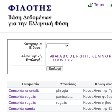
Τόποι
Κατηγορία
Είδους:
Αλφαβητική
All
All
A
B
C
D
E
F
G
H
I
J
K
L
M
N
O
P
Επιλογή:
T
U
V
W
X
Y
Z
Ονομασία
Υποείδος
Κοινή ον
Consolida orientalis
phrygia
Κονσολίντα της Φ
Consolida regalis
paniculata
Κονσολίντα φοβοε
Consolida regalis
regalis
Κονσολίντα η βασι
Consolida samia
Κονσολίντα της Σ