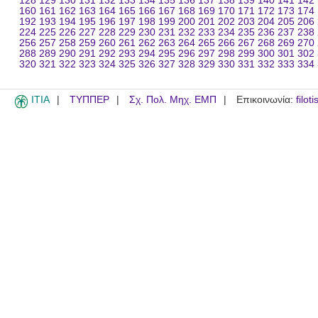
128
129
130
131
132
133
134
135
136
137
138
139
140
141
142
160
161
162
163
164
165
166
167
168
169
170
171
172
173
174
192
193
194
195
196
197
198
199
200
201
202
203
204
205
206
224
225
226
227
228
229
230
231
232
233
234
235
236
237
238
256
257
258
259
260
261
262
263
264
265
266
267
268
269
270
288
289
290
291
292
293
294
295
296
297
298
299
300
301
302
320
321
322
323
324
325
326
327
328
329
330
331
332
333
334
ITIA
ΤΥΠΠΕΡ
Σχ. Πολ. Μηχ. ΕΜΠ
Επικοινωνία:
filot