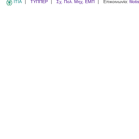
ITIA
ΤΥΠΠΕΡ
Σχ. Πολ. Μηχ. ΕΜΠ
Επικοινωνία:
filot