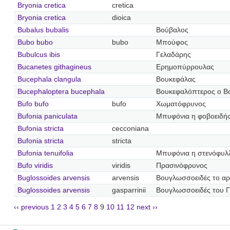
Bryonia cretica
cretica
Bryonia cretica
dioica
Bubalus bubalis
Βούβαλος
Bubo bubo
bubo
Μπούφος
Bubulcus ibis
Γελαδάρης
Bucanetes githagineus
Ερημοπύρρουλας
Bucephala clangula
Βουκεφάλας
Bucephaloptera bucephala
Βουκεφαλόπτερος ο Β
Bufo bufo
bufo
Χωματόφρυνος
Bufonia paniculata
Μπυφόνια η φοβοειδή
Bufonia stricta
cecconiana
Bufonia stricta
stricta
Bufonia tenuifolia
Μπυφόνια η στενόφυλ
Bufo viridis
viridis
Πρασινόφρυνος
Buglossoides arvensis
arvensis
Βουγλωσσοειδές το αρ
Buglossoides arvensis
gasparrinii
Βουγλωσσοειδές του Γ
‹‹ previous
1
2
3
4
5
6
7
8
9
10
11
12
next ››