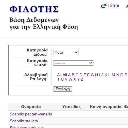
Τόποι
Κατηγορία
Είδους:
Κατηγορία
Φυτού:
Αλφαβητική
All
All
A
B
C
D
E
F
G
H
I
J
K
L
M
N
O
P
Επιλογή:
T
U
V
W
X
Y
Z
Ονομασία
Υποείδος
Κοινή ονομασία
Φ
Scandix pecten-veneris
Scandix stellata
Schismus arabicus