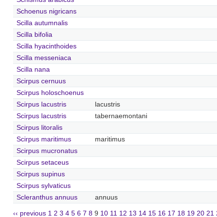
Schoenus nigricans
Scilla autumnalis
Scilla bifolia
Scilla hyacinthoides
Scilla messeniaca
Scilla nana
Scirpus cernuus
Scirpus holoschoenus
Scirpus lacustris
lacustris
Scirpus lacustris
tabernaemontani
Scirpus litoralis
Scirpus maritimus
maritimus
Scirpus mucronatus
Scirpus setaceus
Scirpus supinus
Scirpus sylvaticus
Scleranthus annuus
annuus
‹‹ previous
1
2
3
4
5
6
7
8
9
10
11
12
13
14
15
16
17
18
19
20
21