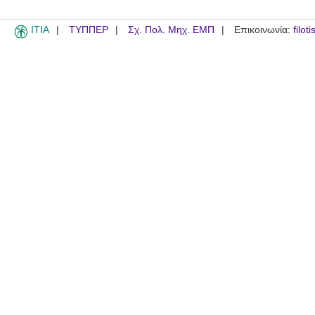
ITIA
ΤΥΠΠΕΡ
Σχ. Πολ. Μηχ. ΕΜΠ
Επικοινωνία:
filot