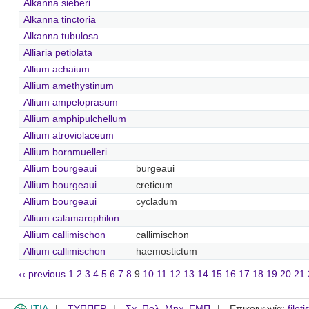
Alkanna sieberi
Alkanna tinctoria
Alkanna tubulosa
Alliaria petiolata
Allium achaium
Allium amethystinum
Allium ampeloprasum
Allium amphipulchellum
Allium atroviolaceum
Allium bornmuelleri
Allium bourgeaui
burgeaui
Allium bourgeaui
creticum
Allium bourgeaui
cycladum
Allium calamarophilon
Allium callimischon
callimischon
Allium callimischon
haemostictum
‹‹ previous
1
2
3
4
5
6
7
8
9
10
11
12
13
14
15
16
17
18
19
20
21
ITIA
ΤΥΠΠΕΡ
Σχ. Πολ. Μηχ. ΕΜΠ
Επικοινωνία:
filot