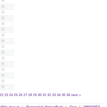
22
23
24
25
26
27
28
29
30
31
32
33
34
35
36
next ››
is@itia.ntua.gr
Powered by NatureBank
Όροι
WMS/WFS