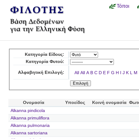
Τόποι
Κατηγορία Είδους:
Κατηγορία Φυτού:
Αλφαβητική Επιλογή:
All
All
A
B
C
D
E
F
G
H
I
J
K
L
M
Ονομασία
Υποείδος
Κοινή ονομασία
Φωτ
Alkanna pindicola
Alkanna primuliflora
Alkanna pulmonaria
Alkanna sartoriana