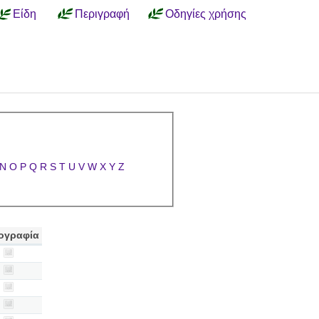
Είδη
Περιγραφή
Οδηγίες χρήσης
N
O
P
Q
R
S
T
U
V
W
X
Y
Z
ογραφία