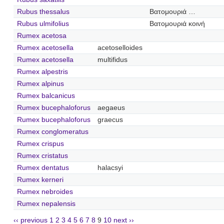
Rubus thessalus
Βατομουριά …
Rubus ulmifolius
Βατομουριά κοινή
Rumex acetosa
Rumex acetosella
acetoselloides
Rumex acetosella
multifidus
Rumex alpestris
Rumex alpinus
Rumex balcanicus
Rumex bucephaloforus
aegaeus
Rumex bucephaloforus
graecus
Rumex conglomeratus
Rumex crispus
Rumex cristatus
Rumex dentatus
halacsyi
Rumex kerneri
Rumex nebroides
Rumex nepalensis
‹‹ previous
1
2
3
4
5
6
7
8
9
10
next ››