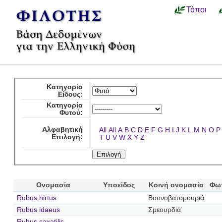
Τόποι
Κατηγορία
Είδους:
Κατηγορία
Φυτού:
Αλφαβητική
All
All
A
B
C
D
E
F
G
H
I
J
K
L
M
N
O
P
Επιλογή:
T
U
V
W
X
Y
Z
Ονομασία
Υποείδος
Κοινή ονομασία
Φω
Rubus hirtus
Βουνοβατομουριά
Rubus idaeus
Σμεουρδιά
Rubus saxatilis