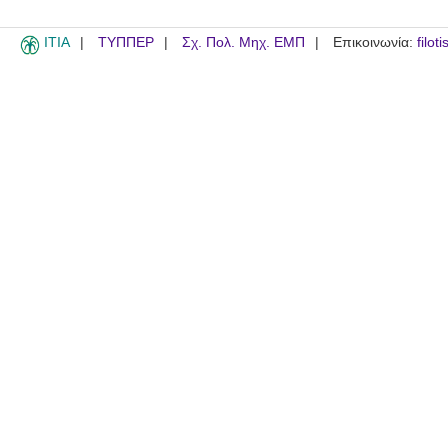
ITIA
ΤΥΠΠΕΡ
Σχ. Πολ. Μηχ. ΕΜΠ
Επικοινωνία:
filot