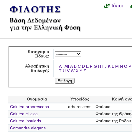
Τόποι
Κατηγορία
Είδους:
Αλφαβητική
All
All
A
B
C
D
E
F
G
H
I
J
K
L
M
N
O
P
Επιλογή:
T
U
V
W
X
Y
Z
Ονομασία
Υποείδος
Κοινή ον
Colutea arborescens
arborescens
Φούσκα
Colutea cilicica
Φούσκα της Θράκη
Colutea insularis
Φούσκα της Ρόδου
Comandra elegans