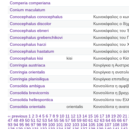
Comperia comperiana
Conium maculatum
Conocephalus conocephalus
Κωνοκέφαλος ο κω
Conocephalus discolor
Κωνοκέφαλος ο δί
Conocephalus ebneri
Κωνοκέφαλος του 
Conocephalus grebenchikovi
Κωνοκέφαλος του 
Conocephalus harzi
Κωνοκέφαλος του Χ
Conocephalus hastatum
Κωνοκέφαλος ο άσ
Conocephalus kisi
kisi
Κωνοκέφαλος ο Κίσ
Conringia austriaca
Κονρίγκια η Αυστρι
Conringia orientalis
Κονρίγκια η ανατολ
Conringia planisiliqua
Κονρίγκια επιπεδο
Consolida ambigua
Κονσολίντα η αμφί
Consolida brevicornis
Κονσολίντα η βραχ
Consolida hellespontica
Κονσολίντα του Ελ
Consolida orientalis
orientalis
Κονσολίντα η ανατο
‹‹ previous
1
2
3
4
5
6
7
8
9
10
11
12
13
14
15
16
17
18
19
20
21
47
48
49
50
51
52
53
54
55
56
57
58
59
60
61
62
63
64
65
66
67
93
94
95
96
97
98
99
100
101
102
103
104
105
106
107
108
109