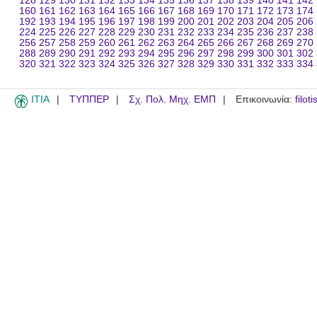
128
129
130
131
132
133
134
135
136
137
138
139
140
141
142
160
161
162
163
164
165
166
167
168
169
170
171
172
173
174
192
193
194
195
196
197
198
199
200
201
202
203
204
205
206
224
225
226
227
228
229
230
231
232
233
234
235
236
237
238
256
257
258
259
260
261
262
263
264
265
266
267
268
269
270
288
289
290
291
292
293
294
295
296
297
298
299
300
301
302
320
321
322
323
324
325
326
327
328
329
330
331
332
333
334
ITIA
ΤΥΠΠΕΡ
Σχ. Πολ. Μηχ. ΕΜΠ
Επικοινωνία:
filot