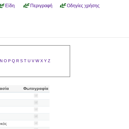
Είδη
Περιγραφή
Οδηγίες χρήσης
N
O
P
Q
R
S
T
U
V
W
X
Y
Z
ασία
Φωτογραφία
υκός