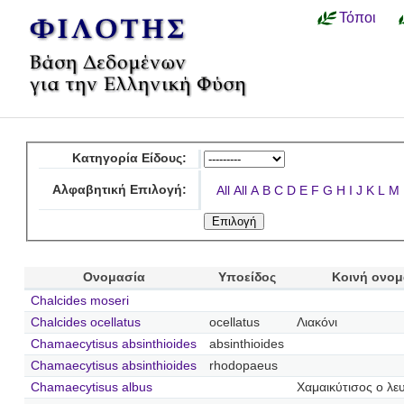
Τόποι
Κατηγορία Είδους:
Αλφαβητική Επιλογή:
All
All
A
B
C
D
E
F
G
H
I
J
K
L
M
Ονομασία
Υποείδος
Κοινή ονομ
Chalcides moseri
Chalcides ocellatus
ocellatus
Λιακόνι
Chamaecytisus absinthioides
absinthioides
Chamaecytisus absinthioides
rhodopaeus
Chamaecytisus albus
Χαμαικύτισος ο λε