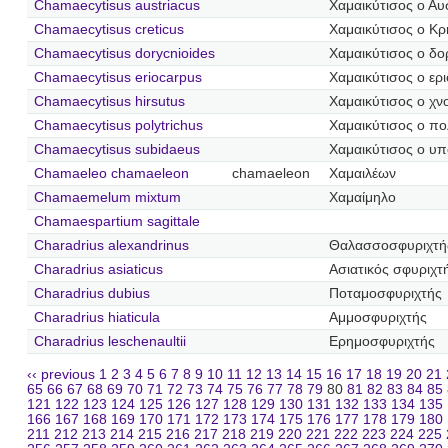
Chamaecytisus austriacus
Χαμαικύτισος ο Αυ
Chamaecytisus creticus
Χαμαικύτισος ο Κρ
Chamaecytisus dorycnioides
Χαμαικύτισος ο δο
Chamaecytisus eriocarpus
Χαμαικύτισος ο ερ
Chamaecytisus hirsutus
Χαμαικύτισος ο χ
Chamaecytisus polytrichus
Χαμαικύτισος ο πο
Chamaecytisus subidaeus
Χαμαικύτισος ο υπ
Chamaeleo chamaeleon
chamaeleon
Χαμαιλέων
Chamaemelum mixtum
Χαμαίμηλο
Chamaespartium sagittale
Charadrius alexandrinus
Θαλασσοσφυριχτή
Charadrius asiaticus
Ασιατικός σφυριχτ
Charadrius dubius
Ποταμοσφυριχτής
Charadrius hiaticula
Αμμοσφυριχτής
Charadrius leschenaultii
Ερημοσφυριχτής
‹‹ previous
1
2
3
4
5
6
7
8
9
10
11
12
13
14
15
16
17
18
19
20
21
65
66
67
68
69
70
71
72
73
74
75
76
77
78
79
80
81
82
83
84
85
121
122
123
124
125
126
127
128
129
130
131
132
133
134
135
166
167
168
169
170
171
172
173
174
175
176
177
178
179
180
211
212
213
214
215
216
217
218
219
220
221
222
223
224
225