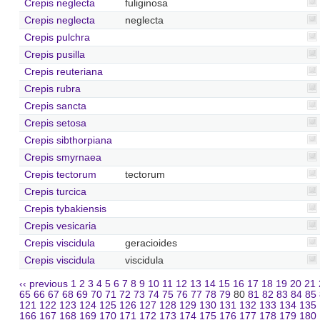
Crepis neglecta
fuliginosa
Crepis neglecta
neglecta
Crepis pulchra
Crepis pusilla
Crepis reuteriana
Crepis rubra
Crepis sancta
Crepis setosa
Crepis sibthorpiana
Crepis smyrnaea
Crepis tectorum
tectorum
Crepis turcica
Crepis tybakiensis
Crepis vesicaria
Crepis viscidula
geracioides
Crepis viscidula
viscidula
‹‹ previous
1
2
3
4
5
6
7
8
9
10
11
12
13
14
15
16
17
18
19
20
21
65
66
67
68
69
70
71
72
73
74
75
76
77
78
79
80
81
82
83
84
85
121
122
123
124
125
126
127
128
129
130
131
132
133
134
135
166
167
168
169
170
171
172
173
174
175
176
177
178
179
180