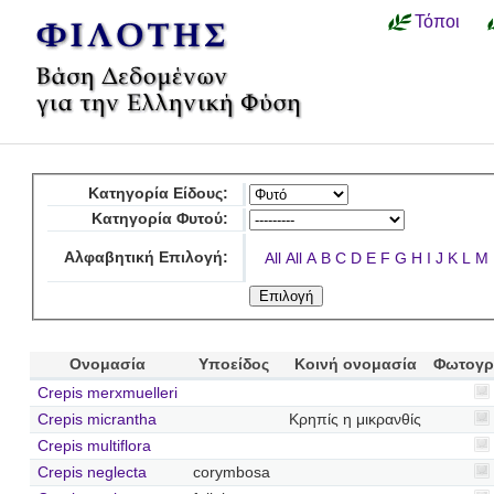
Τόποι
Κατηγορία Είδους:
Κατηγορία Φυτού:
Αλφαβητική Επιλογή:
All
All
A
B
C
D
E
F
G
H
I
J
K
L
M
Ονομασία
Υποείδος
Κοινή ονομασία
Φωτογρ
Crepis merxmuelleri
Crepis micrantha
Κρηπίς η μικρανθίς
Crepis multiflora
Crepis neglecta
corymbosa