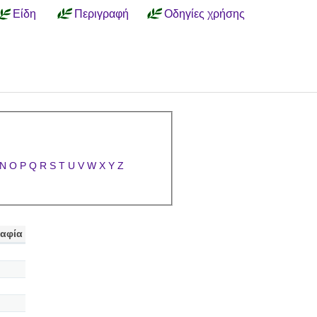
Είδη
Περιγραφή
Οδηγίες χρήσης
N
O
P
Q
R
S
T
U
V
W
X
Y
Z
αφία