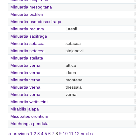
Minuartia mesogitana
Minuartia pichleri
Minuartia pseudosaxifraga
Minuartia recurva
juresii
Minuartia saxifraga
Minuartia setacea
setacea
Minuartia setacea
stojanovii
Minuartia stellata
Minuartia verna
attica
Minuartia verna
idaea
Minuartia verna
montana
Minuartia verna
thessala
Minuartia verna
verna
Minuartia wettsteinii
Mirabilis jalapa
Misopates orontium
Moehringia pendula
‹‹ previous
1
2
3
4
5
6
7
8
9
10
11
12
next ››