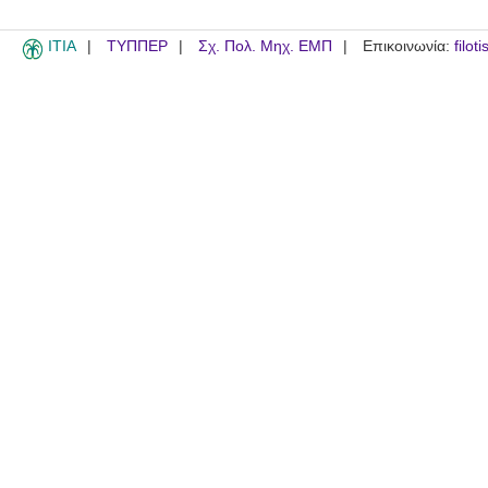
ITIA
ΤΥΠΠΕΡ
Σχ. Πολ. Μηχ. ΕΜΠ
Επικοινωνία:
filot