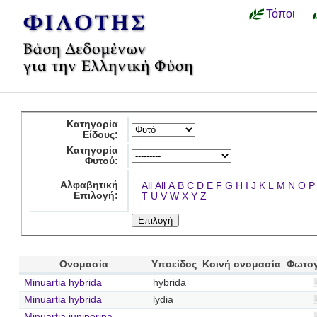
Τόποι
Κατηγορία
Είδους:
Κατηγορία
Φυτού:
Αλφαβητική
All
All
A
B
C
D
E
F
G
H
I
J
K
L
M
N
O
P
Επιλογή:
T
U
V
W
X
Y
Z
Ονομασία
Υποείδος
Κοινή ονομασία
Φωτο
Minuartia hybrida
hybrida
Minuartia hybrida
lydia
Minuartia juniperina