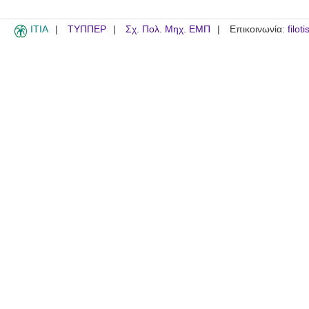
ITIA
ΤΥΠΠΕΡ
Σχ. Πολ. Μηχ. ΕΜΠ
Επικοινωνία:
filot