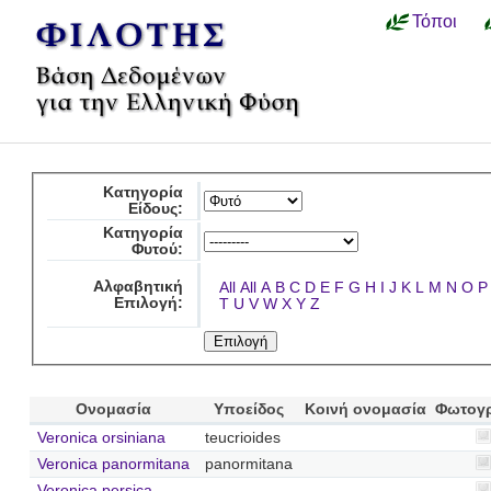
Τόποι
Κατηγορία
Είδους:
Κατηγορία
Φυτού:
Αλφαβητική
All
All
A
B
C
D
E
F
G
H
I
J
K
L
M
N
O
P
Επιλογή:
T
U
V
W
X
Y
Z
Ονομασία
Υποείδος
Κοινή ονομασία
Φωτογ
Veronica orsiniana
teucrioides
Veronica panormitana
panormitana
Veronica persica