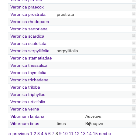
Veronica praecox
Veronica prostrata
prostrata
Veronica rhodopaea
Veronica sartoriana
Veronica scardica
Veronica scutellata
Veronica serpyllifolia
serpyllifolia
Veronica stamatiadae
Veronica thessalica
Veronica thymifolia
Veronica trichadena
Veronica triloba
Veronica triphyllos
Veronica urticifolia
Veronica verna
Viburnum lantana
Λαντάνα
Viburnum tinus
tinus
Βιβούρνο
‹‹ previous
1
2
3
4
5
6
7
8
9
10
11
12
13
14
15
next ››