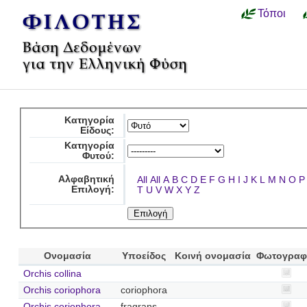
Τόποι
Κατηγορία
Είδους:
Κατηγορία
Φυτού:
Αλφαβητική
All
All
A
B
C
D
E
F
G
H
I
J
K
L
M
N
O
P
Επιλογή:
T
U
V
W
X
Y
Z
Ονομασία
Υποείδος
Κοινή ονομασία
Φωτογραφ
Orchis collina
Orchis coriophora
coriophora
Orchis coriophora
fragrans