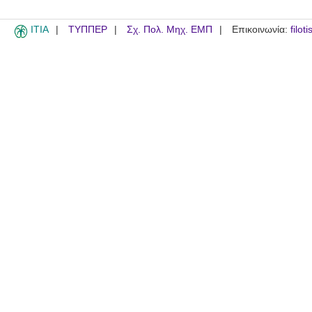
ITIA
ΤΥΠΠΕΡ
Σχ. Πολ. Μηχ. ΕΜΠ
Επικοινωνία:
filot