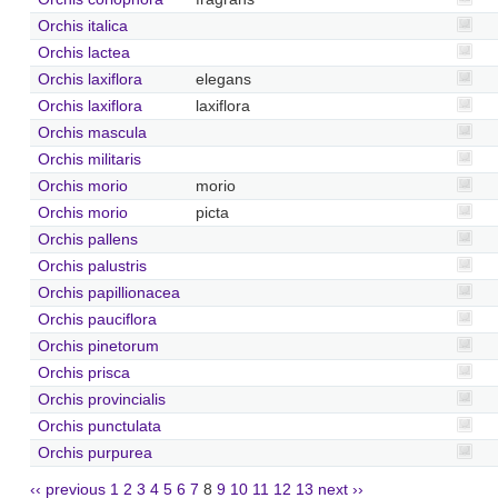
Orchis italica
Orchis lactea
Orchis laxiflora
elegans
Orchis laxiflora
laxiflora
Orchis mascula
Orchis militaris
Orchis morio
morio
Orchis morio
picta
Orchis pallens
Orchis palustris
Orchis papillionacea
Orchis pauciflora
Orchis pinetorum
Orchis prisca
Orchis provincialis
Orchis punctulata
Orchis purpurea
‹‹ previous
1
2
3
4
5
6
7
8
9
10
11
12
13
next ››