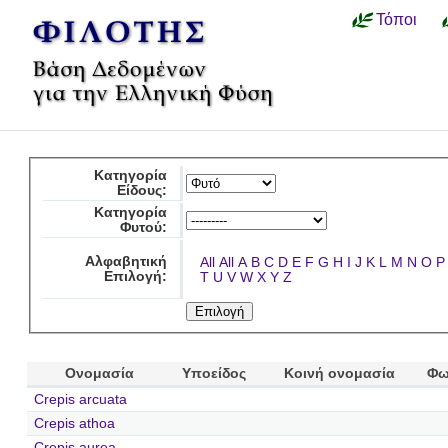
Τόποι
Κατηγορία
Είδους:
Κατηγορία
Φυτού:
Αλφαβητική
All
All
A
B
C
D
E
F
G
H
I
J
K
L
M
N
O
P
Επιλογή:
T
U
V
W
X
Y
Z
Ονομασία
Υποείδος
Κοινή ονομασία
Φω
Crepis arcuata
Crepis athoa
Crepis aurea