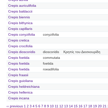
Crepis auriculifolia
Crepis baldaccii
Crepis biennis
Crepis bithynica
Crepis capillaris
Crepis conyzifolia
conyzifolia
Crepis cretica
Crepis crocifolia
Crepis dioscoridis
dioscoridis
Κρηπίς του Διοσκουρίδη
Crepis foetida
commutata
Crepis foetida
foetida
Crepis foetida
roeadifolia
Crepis fraasii
Crepis guioliana
Crepis heldreichiana
Crepis hellenica
Crepis incana
‹‹ previous
1
2
3
4
5
6
7
8
9
10
11
12
13
14
15
16
17
18
19
20
21