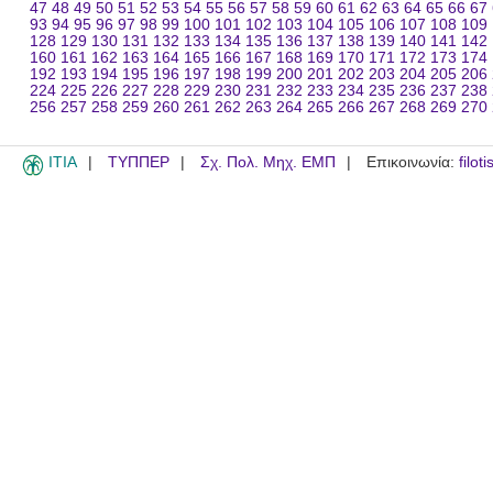
47
48
49
50
51
52
53
54
55
56
57
58
59
60
61
62
63
64
65
66
67
93
94
95
96
97
98
99
100
101
102
103
104
105
106
107
108
109
128
129
130
131
132
133
134
135
136
137
138
139
140
141
142
160
161
162
163
164
165
166
167
168
169
170
171
172
173
174
192
193
194
195
196
197
198
199
200
201
202
203
204
205
206
224
225
226
227
228
229
230
231
232
233
234
235
236
237
238
256
257
258
259
260
261
262
263
264
265
266
267
268
269
270
ITIA
ΤΥΠΠΕΡ
Σχ. Πολ. Μηχ. ΕΜΠ
Επικοινωνία:
filot