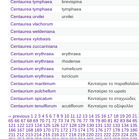
Centaurea tymphaea
brevispina
Centaurea tymphaea
tymphaea
Centaurea urvilei
urvilei
Centaurea vlachorum
Centaurea weldeniana
Centaurea xylobasis
Centaurea zuccariniana
Centaurium erythraea
erythraea
Centaurium erythraea
rhodense
Centaurium erythraea
rumelicum
Centaurium erythraea
turcicum
Centaurium maritimum
Κενταύριο το παραθαλάσσ
Centaurium pulchellum
Κενταύριο το ωραίο
Centaurium spicatum
Κενταύριο το σταχυώδες
Centaurium tenuiflorum
acutiflorum
Κενταύριο το οξύφυλλο
‹‹ previous
1
2
3
4
5
6
7
8
9
10
11
12
13
14
15
16
17
18
19
20
21
65
66
67
68
69
70
71
72
73
74
75
76
77
78
79
80
81
82
83
84
85
121
122
123
124
125
126
127
128
129
130
131
132
133
134
135
166
167
168
169
170
171
172
173
174
175
176
177
178
179
180
211
212
213
214
215
216
217
218
219
220
221
222
223
224
225