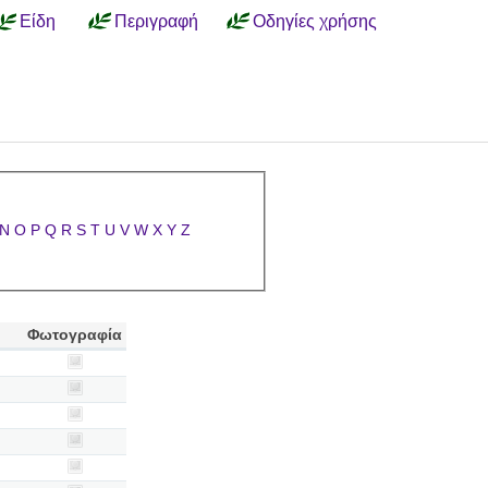
Είδη
Περιγραφή
Οδηγίες χρήσης
N
O
P
Q
R
S
T
U
V
W
X
Y
Z
Φωτογραφία