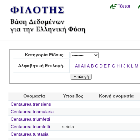
Τόποι
Κατηγορία Είδους:
Αλφαβητική Επιλογή:
All
All
A
B
C
D
E
F
G
H
I
J
K
L
M
Ονομασία
Υποείδος
Κοινή ονομασία
Centaurea transiens
Centaurea triamularia
Centaurea triumfetti
Centaurea triumfetti
stricta
Centaurea tuntasia