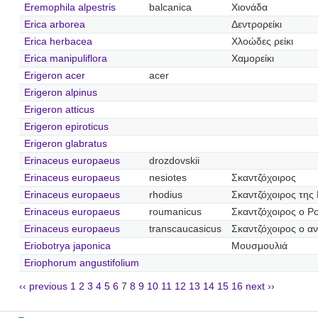
Eremophila alpestris
balcanica
Χιονάδα
Erica arborea
Δεντρορείκι
Erica herbacea
Χλοώδες ρείκι
Erica manipuliflora
Χαμορείκι
Erigeron acer
acer
Erigeron alpinus
Erigeron atticus
Erigeron epiroticus
Erigeron glabratus
Erinaceus europaeus
drozdovskii
Erinaceus europaeus
nesiotes
Σκαντζόχοιρος
Erinaceus europaeus
rhodius
Σκαντζόχοιρος της
Erinaceus europaeus
roumanicus
Σκαντζόχοιρος ο Ρ
Erinaceus europaeus
transcaucasicus
Σκαντζόχοιρος ο αν
Eriobotrya japonica
Μουσμουλιά
Eriophorum angustifolium
‹‹ previous
1
2
3
4
5
6
7
8
9
10
11
12
13
14
15
16
next ››