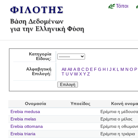
Τόποι
Κατηγορία
Είδους:
Αλφαβητική
All
All
A
B
C
D
E
F
G
H
I
J
K
L
M
N
O
P
Επιλογή:
T
U
V
W
X
Y
Z
Ονομασία
Υποείδος
Κοινή ονομα
Erebia medusa
Ερέμπια η μέδουσ
Erebia melas
Ερέμπια ο μέλας
Erebia ottomana
Ερέμπια η οθωμαν
Erebia triaria
Ερέμπια η τριάρια