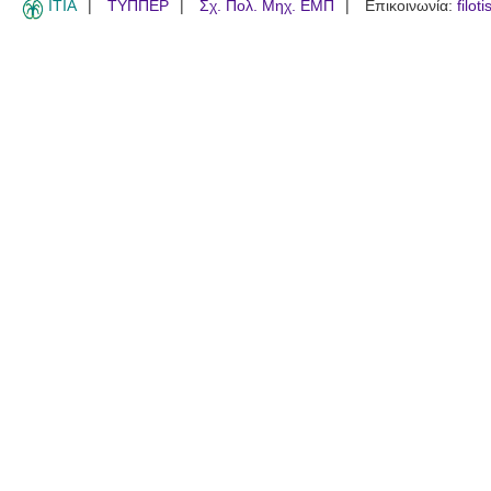
ITIA
ΤΥΠΠΕΡ
Σχ. Πολ. Μηχ. ΕΜΠ
Επικοινωνία:
filot